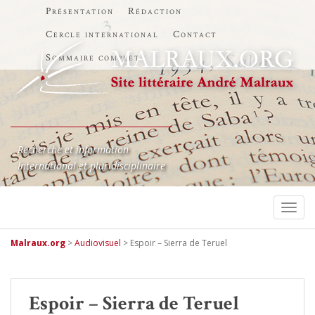
Présentation
Rédaction
Cercle international
Contact
Sommaire complet
Recherche et information
International et pluridisciplinaire
TOGG
Malraux.org
>
Audiovisuel
>
Espoir – Sierra de Teruel
Espoir – Sierra de Teruel