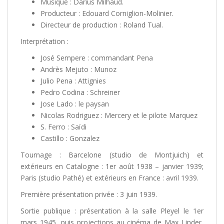
Musique : Darius Milhaud.
Producteur : Edouard Corniglion-Molinier.
Directeur de production : Roland Tual.
Interprétation :
José Sempere : commandant Pena
Andrès Mejuto : Munoz
Julio Pena : Attignies
Pedro Codina : Schreiner
Jose Lado : le paysan
Nicolas Rodriguez : Mercery et le pilote Marquez
S. Ferro : Saïdi
Castillo : Gonzalez
Tournage : Barcelone (studio de Montjuich) et
extérieurs en Catalogne : 1er août 1938 – janvier 1939;
Paris (studio Pathé) et extérieurs en France : avril 1939.
Première présentation privée : 3 juin 1939.
Sortie publique : présentation à la salle Pleyel le 1er
mars 1945, puis projections au cinéma de Max Linder,