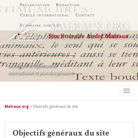
Présentation
Rédaction
Cercle international
Contact
Sommaire complet
Recherche et information
International et pluridisciplinaire
TOGG
Malraux.org
>
Objectifs généraux du site
Objectifs généraux du site