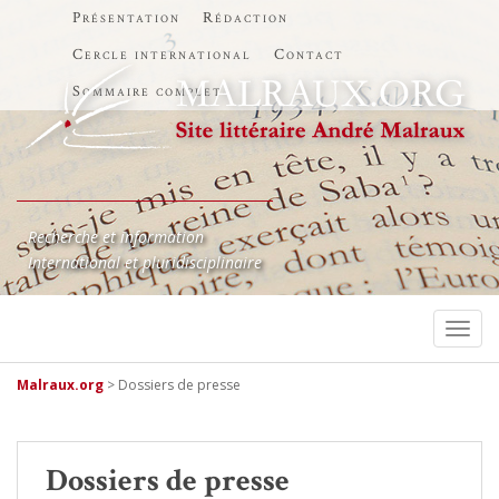
Présentation
Rédaction
Cercle international
Contact
Sommaire complet
Recherche et information
International et pluridisciplinaire
TOGG
Malraux.org
>
Dossiers de presse
Dossiers de presse