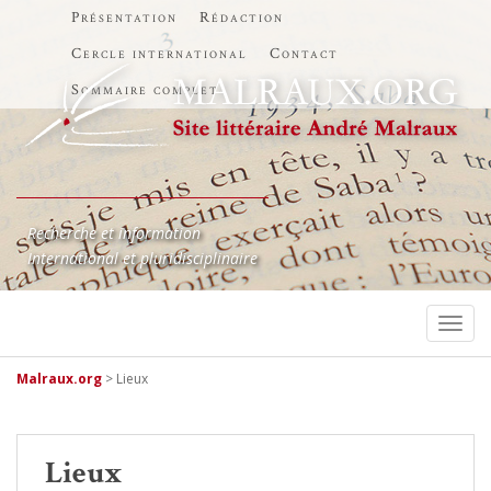
Présentation
Rédaction
Cercle international
Contact
Sommaire complet
Recherche et information
International et pluridisciplinaire
TOGG
Malraux.org
>
Lieux
Lieux