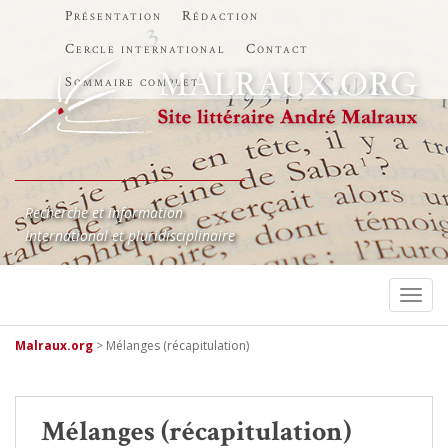
Présentation
Rédaction
Cercle international
Contact
Sommaire complet
Recherche et information
International et pluridisciplinaire
TOGG
Malraux.org
>
Mélanges (récapitulation)
Mélanges (récapitulation)