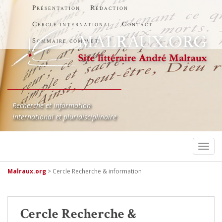
Présentation
Rédaction
Cercle international
Contact
Sommaire complet
Recherche et information
International et pluridisciplinaire
TOGG
Malraux.org
>
Cercle Recherche & information
Cercle Recherche &