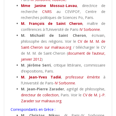
Mme Janine Mossuz-Lavau
, directrice de
recherche
CNRS
au CEVIPOF, Centre de
recherches politiques de Sciences Po, Paris.
M. François de Saint Cheron
, maître de
conférences à l’Université de Paris-
IV Sorbonne
.
M. Michaël de Saint Cheron
, écrivain,
philosophe des religions. Voir le
CV de M. M. de
Saint-Cheron sur malraux.org
/ télécharger le CV
de M. M. de Saint-Cheron (
document de l’auteur,
janvier 2012
)
M. Jérôme Serri
, critique littéraire, commissaire
d’expositions, Paris.
M. Jean-Yves Tadié
,
professeur émérite
à
l’Université de Paris-
IV Sorbonne
.
M. Jean-Pierre Zarader
, agrégé de philosophie,
directeur de collection
, Paris. Voir le
CV de M. J.-P.
Zarader sur malraux.org
.
Correspondants en Grèce :
M. Christos Nikou
, dr Paris-IV Sorbonne,