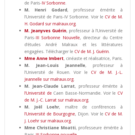
de Paris-
IV Sorbonne
.
M. Henri Godard
, professeur émérite à
l’Université de Paris-IV Sorbonne. Voir le
CV de M.
H. Godard sur malraux.org
.
M. Jeanyves Guérin
, professeur à l’Université de
Paris-
III Sorbonne Nouvelle
, directeur du Centre
d’études André Malraux et les littératures
engagées. Télécharger le
CV de M. J. Guérin
.
Mme Anne Imbert
, cinéaste et réalisatrice, Paris.
M. Jean-Louis Jeannelle
, professeur à
l’Université de Rouen. Voir le
CV de M. J.-L.
Jeannelle sur malraux.org
.
M. Jean-Claude Larrat
, professeur émérite à
l’Université de
Caen Basse-Normandie. Voir le
CV
de M. J.-C. Larrat sur malraux.org
.
M. Joël Loehr
, maître de conférences à
l’Université de Bourgogne
, Dijon. Voir le
CV de M.
J. Loehr sur malraux.org
.
Mme Christiane Moatti
, professeure émérite à
Paris-
III Sorbonne nouvelle
.