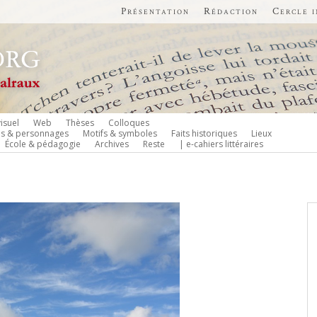
Présentation
Rédaction
Cercle 
isuel
Web
Thèses
Colloques
es & personnages
Motifs & symboles
Faits historiques
Lieux
École & pédagogie
Archives
Reste
| e-cahiers littéraires