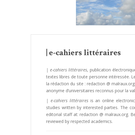
| e-cahiers littéraires
| e-cahiers littéraires
, publication électroni
textes libres de toute personne intéressée. L
la rédaction du site : redaction @ malraux.org
anonyme d’universitaires reconnus pour la vale
| e-cahiers littéraires
is an online electronic
studies written by interested parties. The c
editorial staff at: redaction @ malraux.org. 
reviewed by respected academics.