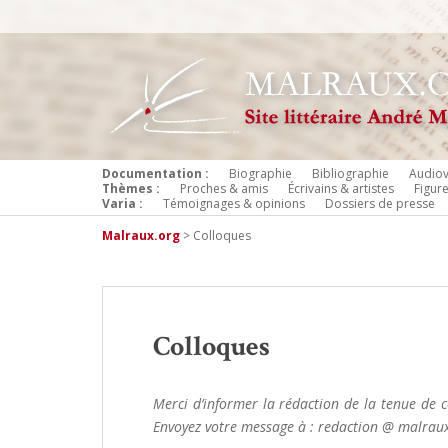
Documentation :
Biographie
Bibliographie
Audiov
Thèmes :
Proches & amis
Écrivains & artistes
Figur
Varia :
Témoignages & opinions
Dossiers de presse
Malraux.org
>
Colloques
Colloques
Merci d’informer la rédaction de la tenue de c
Envoyez votre message à : redaction @ malraux