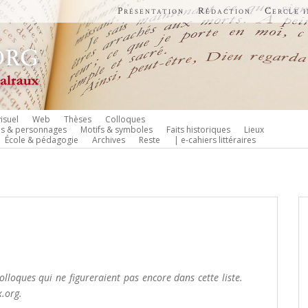
Présentation
Rédaction
Cercle 
isuel
Web
Thèses
Colloques
es & personnages
Motifs & symboles
Faits historiques
Lieux
École & pédagogie
Archives
Reste
| e-cahiers littéraires
olloques qui ne figureraient pas encore dans cette liste.
.org.