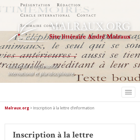
Présentation
Rédaction
Cercle international
Contact
Sommaire complet
Recherche et information
International et pluridisciplinaire
TOGG
Malraux.org
>
Inscription à la lettre d’information
Inscription à la lettre