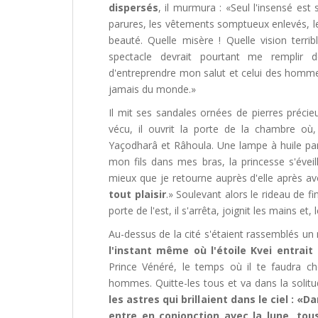
dispersés
, il murmura : «Seul l'insensé est 
parures, les vêtements somptueux enlevés, les
beauté. Quelle misère ! Quelle vision terri
spectacle devrait pourtant me remplir d
d'entreprendre mon salut et celui des hommes.
jamais du monde.»
Il mit ses sandales ornées de pierres précieu
vécu, il ouvrit la porte de la chambre où
Yaçodharâ et Râhoula. Une lampe à huile par
mon fils dans mes bras, la princesse s'éveil
mieux que je retourne auprès d'elle après a
tout plaisir
.» Soulevant alors le rideau de fin
porte de l'est, il s'arrêta, joignit les mains et
Au-dessus de la cité s'étaient rassemblés un
l'instant même où l'étoile Kvei entrait
Prince Vénéré, le temps où il te faudra ch
hommes. Quitte-les tous et va dans la solit
les astres qui brillaient dans le ciel : «Da
entre en conjonction avec la lune, tou