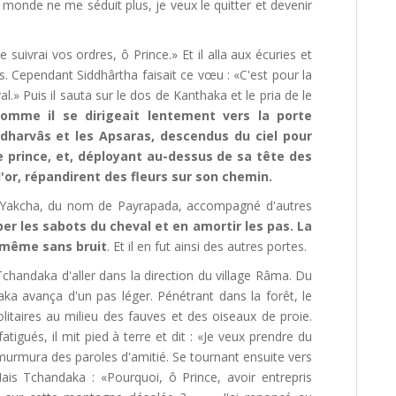
e monde ne me séduit plus, je veux le quitter et devenir
suivrai vos ordres, ô Prince.» Et il alla aux écuries et
. Cependant Siddhârtha faisait ce vœu : «C'est pour la
l.» Puis il sauta sur le dos de Kanthaka et le pria de le
comme il se dirigeait lentement vers la porte
ndharvâs et les Apsaras, descendus du ciel pour
e prince, et, déployant au-dessus de sa tête des
'or, répandirent des fleurs sur son chemin.
n Yakcha, du nom de Payrapada, accompagné d'autres
per les sabots du cheval et en amortir les pas. La
e-même sans bruit
. Et il en fut ainsi des autres portes.
Tchandaka d'aller dans la direction du village Râma. Du
aka avança d'un pas léger. Pénétrant dans la forêt, le
olitaires au milieu des fauves et des oiseaux de proie.
ués, il mit pied à terre et dit : «Je veux prendre du
ui murmura des paroles d'amitié. Se tournant ensuite vers
Mais Tchandaka : «Pourquoi, ô Prince, avoir entrepris