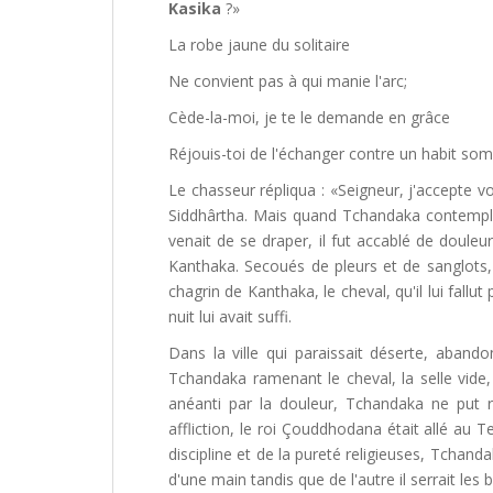
Kasika
?»
La robe jaune du solitaire
Ne convient pas à qui manie l'arc;
Cède-la-moi, je te le demande en grâce
Réjouis-toi de l'échanger contre un habit so
Le chasseur répliqua : «Seigneur, j'accepte vo
Siddhârtha. Mais quand Tchandaka contempla l
venait de se draper, il fut accablé de douleu
Kanthaka. Secoués de pleurs et de sanglots, i
chagrin de Kanthaka, le cheval, qu'il lui fallut 
nuit lui avait suffi.
Dans la ville qui paraissait déserte, aband
Tchandaka ramenant le cheval, la selle vide,
anéanti par la douleur, Tchandaka ne put 
affliction, le roi Çouddhodana était allé au 
discipline et de la pureté religieuses, Tchand
d'une main tandis que de l'autre il serrait les b