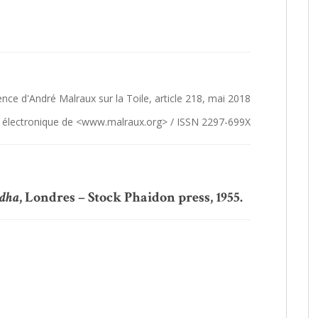
nce d'André Malraux sur la Toile, article 218, mai 2018
et électronique de <www.malraux.org> / ISSN 2297-699X
ddha
, Londres – Stock Phaidon press, 1955.