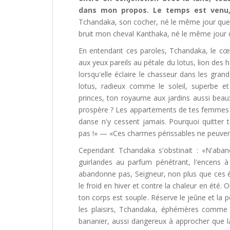
dans mon propos. Le temps est venu, 
Tchandaka, son cocher, né le même jour que l
bruit mon cheval Kanthaka, né le même jour 
En entendant ces paroles, Tchandaka, le cœur 
aux yeux pareils au pétale du lotus, lion des
lorsqu'elle éclaire le chasseur dans les gran
lotus, radieux comme le soleil, superbe et 
princes, ton royaume aux jardins aussi beaux 
prospère ? Les appartements de tes femmes ne
danse n'y cessent jamais. Pourquoi quitter 
pas !» — «Ces charmes périssables ne peuvent
Cependant Tchandaka s'obstinait : «N'aban
guirlandes au parfum pénétrant, l'encens à 
abandonne pas, Seigneur, non plus que ces 
le froid en hiver et contre la chaleur en été. 
ton corps est souple. Réserve le jeûne et la p
les plaisirs, Tchandaka, éphémères comme l
bananier, aussi dangereux à approcher que la