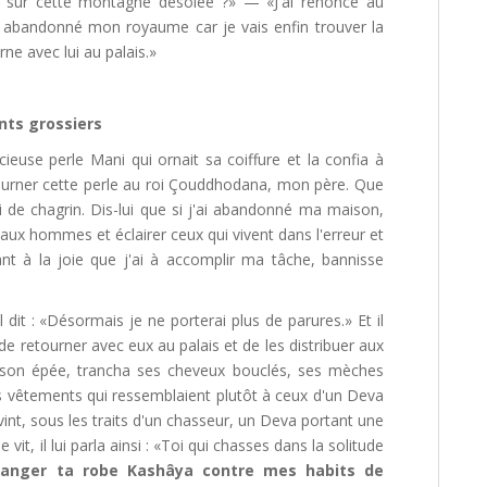
u sur cette montagne désolée ?» — «J'ai renoncé au
ir abandonné mon royaume car je vais enfin trouver la
ne avec lui au palais.»
nts grossiers
ieuse perle Mani qui ornait sa coiffure et la confia à
ourner cette perle au roi Çouddhodana, mon père. Que
i de chagrin. Dis-lui que si j'ai abandonné ma maison,
 aux hommes et éclairer ceux qui vivent dans l'erreur et
t à la joie que j'ai à accomplir ma tâche, bannisse
 dit : «Désormais je ne porterai plus de parures.» Et il
de retourner avec eux au palais et de les distribuer aux
e son épée, trancha ses cheveux bouclés, ses mèches
 ses vêtements qui ressemblaient plutôt à ceux d'un Deva
t, sous les traits d'un chasseur, un Deva portant une
vit, il lui parla ainsi : «Toi qui chasses dans la solitude
hanger ta robe Kashâya contre mes habits de