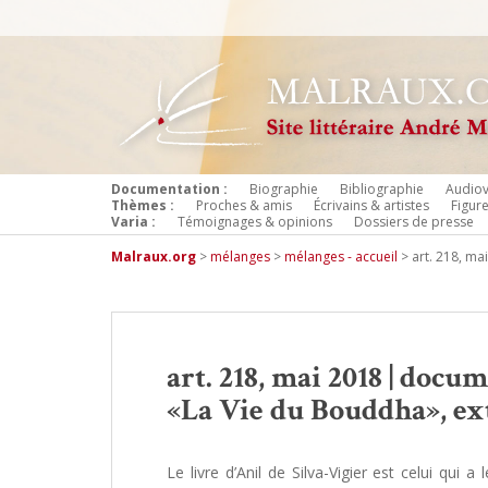
Documentation :
Biographie
Bibliographie
Audiov
Thèmes :
Proches & amis
Écrivains & artistes
Figur
Varia :
Témoignages & opinions
Dossiers de presse
Malraux.org
>
mélanges
>
mélanges - accueil
>
art. 218, ma
art. 218, mai 2018 | docum
«La Vie du Bouddha», ext
Le livre d’Anil de Silva-Vigier est celui qui a