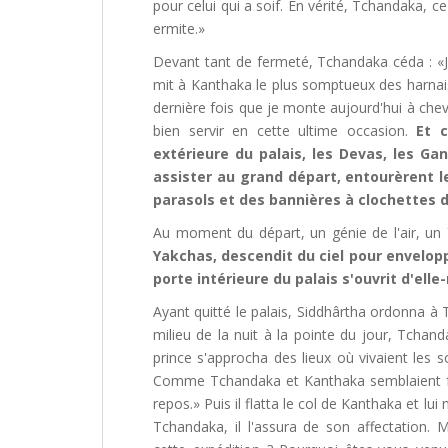
pour celui qui a soif. En vérité, Tchandaka, c
ermite.»
Devant tant de fermeté, Tchandaka céda : «Je 
mit à Kanthaka le plus somptueux des harnais
dernière fois que je monte aujourd'hui à cheva
bien servir en cette ultime occasion.
Et 
extérieure du palais, les Devas, les Ga
assister au grand départ, entourèrent l
parasols et des bannières à clochettes d
Au moment du départ, un génie de l'air, u
Yakchas
, descendit du ciel pour envelop
porte intérieure du palais s'ouvrit d'ell
Ayant quitté le palais, Siddhârtha ordonna à 
milieu de la nuit à la pointe du jour, Tchand
prince s'approcha des lieux où vivaient les s
Comme Tchandaka et Kanthaka semblaient fatig
repos.» Puis il flatta le col de Kanthaka et l
Tchandaka, il l'assura de son affectation. 