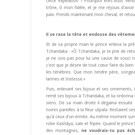
cette expédition ? Pourquoi êtes-vous ven
trône, ô mon fidèle, et je me réjouis d'avo
paix. Prends maintenant mon cheval, et retour
Il se rase la tête et endosse des vêteme
Et de sa propre main le prince enleva la préc
Tchandaka : «Ô Tchandaka, je te prie de ret
je ne sois pas pour lui une cause de souci n
c'est que je désire de tout cœur faire du bien
les ténèbres. Que mon tendre père, songean
larmes et tristesse.»
Puis, enlevant ses bijoux et ses ornements, il
remit ses bijoux à Tchandaka, et lui ordonna 
siens. De sa main droite il dégaina ensuit
noires pareilles à la fleur utpala. Restaient
qu'à ceux d'un ermite. Au même moment survin
robe Kashâya, sale et fripée. Quand le prince le 
des montagnes,
ne voudrais-tu pas éc