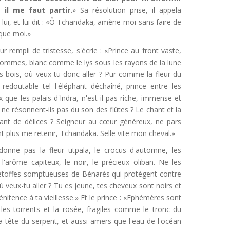
il me faut partir.
» Sa résolution prise, il appela
ui, et lui dit : «Ô Tchandaka, amène-moi sans faire de
que moi.»
rempli de tristesse, s'écrie : «Prince au front vaste,
 hommes, blanc comme le lys sous les rayons de la lune
ds bois, où veux-tu donc aller ? Pur comme la fleur du
redoutable tel l'éléphant déchaîné, prince entre les
que les palais d'Indra, n'est-il pas riche, immense et
 résonnent-ils pas du son des flûtes ? Le chant et la
tant de délices ? Seigneur au cœur généreux, ne pars
 plus me retenir, Tchandaka. Selle vite mon cheval.»
donne pas la fleur utpala, le crocus d'automne, les
l'arôme capiteux, le noir, le précieux oliban. Ne les
étoffes somptueuses de Bénarès qui protègent contre
Où veux-tu aller ? Tu es jeune, tes cheveux sont noirs et
énitence à ta vieillesse.» Et le prince : «Ephémères sont
es torrents et la rosée, fragiles comme le tronc du
 tête du serpent, et aussi amers que l'eau de l'océan