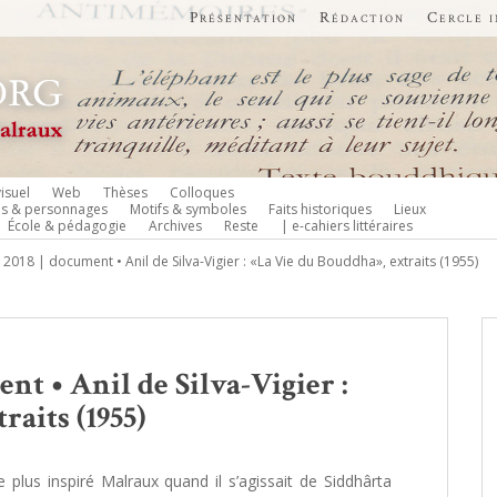
Présentation
Rédaction
Cercle 
isuel
Web
Thèses
Colloques
es & personnages
Motifs & symboles
Faits historiques
Lieux
École & pédagogie
Archives
Reste
| e-cahiers littéraires
i 2018 | document • Anil de Silva-Vigier : «La Vie du Bouddha», extraits (1955)
ent • Anil de Silva-Vigier :
raits (1955)
 le plus inspiré Malraux quand il s’agissait de Siddhârta