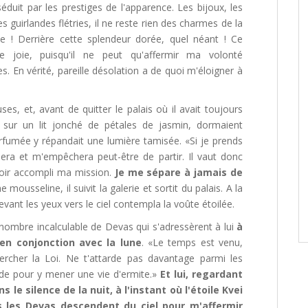
séduit par les prestiges de l'apparence. Les bijoux, les
 guirlandes flétries, il ne reste rien des charmes de la
ble ! Derrière cette splendeur dorée, quel néant ! Ce
e joie, puisqu'il ne peut qu'affermir ma volonté
 En vérité, pareille désolation a de quoi m'éloigner à
ses, et, avant de quitter le palais où il avait toujours
, sur un lit jonché de pétales de jasmin, dormaient
fumée y répandait une lumière tamisée. «Si je prends
lera et m'empêchera peut-être de partir. Il vaut donc
voir accompli ma mission.
Je me sépare à jamais de
e mousseline, il suivit la galerie et sortit du palais. A la
, levant les yeux vers le ciel contempla la voûte étoilée.
 nombre incalculable de Devas qui s'adressèrent à lui
à
 en conjonction avec la lune
. «Le temps est venu,
ercher la Loi. Ne t'attarde pas davantage parmi les
ude pour y mener une vie d'ermite.»
Et lui, regardant
ns le silence de la nuit, à l'instant où l'étoile Kvei
s les Devas descendent du ciel pour m'affermir