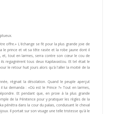
mptueux.
tre offre.» L'échange se fit pour la plus grande joie de
e prince et vit sa tête rasée et la robe jaune dont il
r, et, tout en larmes, serra contre son cœur le cou de
ls regagnèrent tous deux Kapilavastou. Et tel était le
pour le retour huit jours alors qu'à l'aller la moitié de la
onnée, régnait la désolation. Quand le peuple aperçut
 il lui demanda : «Où est le Prince ?» Tout en larmes,
répondre. Et pendant que, en proie à la plus grande
Temple de la Pénitence pour y pratiquer les règles de la
aka pénétra dans la cour du palais, conduisant le cheval
ijoux. Il portait sur son visage une telle tristesse qu'à le