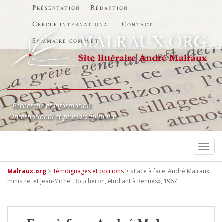
Présentation
Rédaction
Cercle international
Contact
Sommaire complet
Recherche et information
International et pluridisciplinaire
TOGG
Malraux.org
>
Témoignages et opinions
>
«Face à face. André Malraux,
ministre, et Jean-Michel Boucheron, étudiant à Rennes», 1967