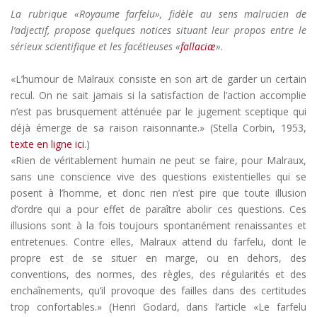
La rubrique «Royaume farfelu», fidèle au sens malrucien de
l’adjectif, propose quelques notices situant leur propos entre le
sérieux scientifique et les facétieuses «
fallaciæ
».
«L’humour de Malraux consiste en son art de garder un certain
recul. On ne sait jamais si la satisfaction de l’action accomplie
n’est pas brusquement atténuée par le jugement sceptique qui
déjà émerge de sa raison raisonnante.» (Stella Corbin, 1953,
texte en ligne ici
.)
«Rien de véritablement humain ne peut se faire, pour Malraux,
sans une conscience vive des questions existentielles qui se
posent à l’homme, et donc rien n’est pire que toute illusion
d’ordre qui a pour effet de paraître abolir ces questions. Ces
illusions sont à la fois toujours spontanément renaissantes et
entretenues. Contre elles, Malraux attend du farfelu, dont le
propre est de se situer en marge, ou en dehors, des
conventions, des normes, des règles, des régularités et des
enchaînements, qu’il provoque des failles dans des certitudes
trop confortables.» (Henri Godard, dans l’article «Le farfelu