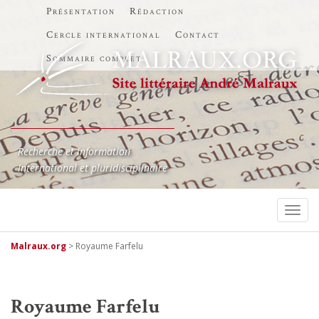
Présentation
Rédaction
Cercle international
Contact
Sommaire complet
Recherche et information
International et pluridisciplinaire
TOGG
Malraux.org
>
Royaume Farfelu
Royaume Farfelu