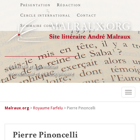
Présentation
Rédaction
Cercle international
Contact
Sommaire complet
Recherche et information
International et pluridisciplinaire
TOGG
Malraux.org
>
Royaume Farfelu
>
Pierre Pinoncelli
Pierre Pinoncelli