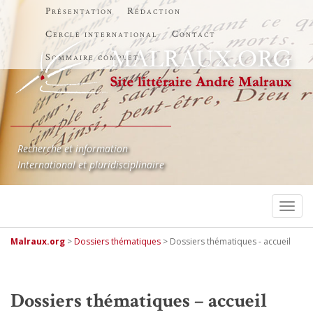
Présentation
Rédaction
Cercle international
Contact
Sommaire complet
Recherche et information
International et pluridisciplinaire
TOGG
Malraux.org
>
Dossiers thématiques
>
Dossiers thématiques - accueil
Dossiers thématiques – accueil