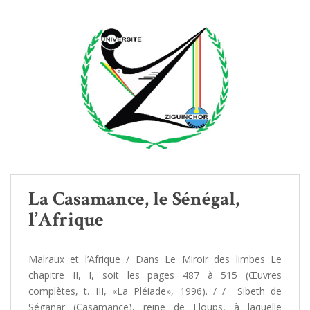
La Casamance, le Sénégal,
l’Afrique
Malraux et l’Afrique / Dans Le Miroir des limbes Le
chapitre II, I, soit les pages 487 à 515 (Œuvres
complètes, t. III, «La Pléiade», 1996). / / Sibeth de
Séganar (Casamance), reine de Floups, à laquelle