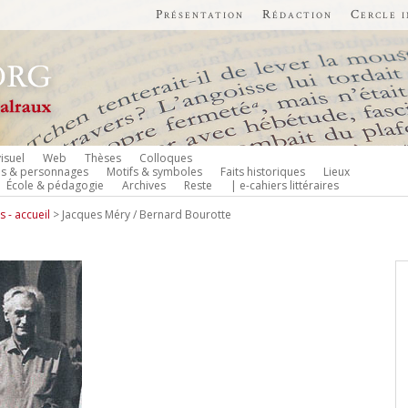
Présentation
Rédaction
Cercle 
isuel
Web
Thèses
Colloques
es & personnages
Motifs & symboles
Faits historiques
Lieux
École & pédagogie
Archives
Reste
| e-cahiers littéraires
 - accueil
>
Jacques Méry / Bernard Bourotte