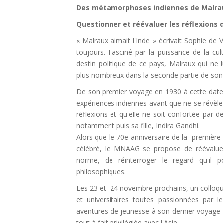
Des métamorphoses indiennes de Malra
Questionner et réévaluer les réflexions de
« Malraux aimait l'Inde » écrivait Sophie de 
toujours. Fasciné par la puissance de la cultu
destin politique de ce pays, Malraux qui ne
plus nombreux dans la seconde partie de son
De son premier voyage en 1930 à cette date, 
expériences indiennes avant que ne se révèle
réflexions et qu'elle ne soit confortée par d
notamment puis sa fille, Indira Gandhi.
Alors que le 70e anniversaire de la première 
célébré, le MNAAG se propose de réévalue
norme, de réinterroger le regard qu'il p
philosophiques.
Les 23 et 24 novembre prochains, un colloque 
et universitaires toutes passionnées par l
aventures de jeunesse à son dernier voyage e
tout à fait privilégiée avec l'Asie.