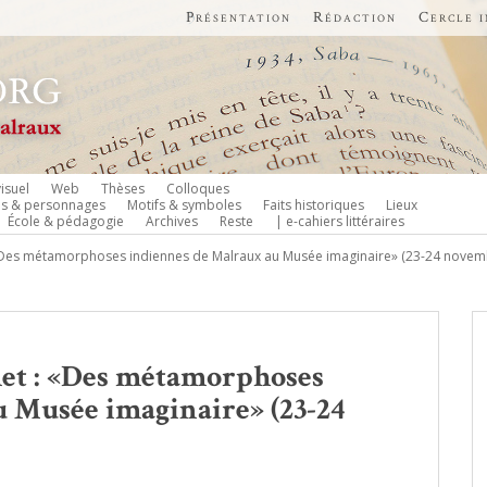
Présentation
Rédaction
Cercle 
isuel
Web
Thèses
Colloques
es & personnages
Motifs & symboles
Faits historiques
Lieux
École & pédagogie
Archives
Reste
| e-cahiers littéraires
Des métamorphoses indiennes de Malraux au Musée imaginaire» (23-24 novem
et : «Des métamorphoses
 Musée imaginaire» (23-24