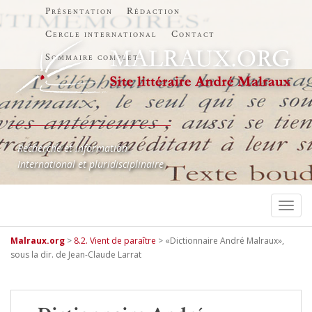
Présentation
Rédaction
Cercle international
Contact
Sommaire complet
Recherche et information
International et pluridisciplinaire
TOGG
Malraux.org
>
8.2. Vient de paraître
>
«Dictionnaire André Malraux»,
sous la dir. de Jean-Claude Larrat