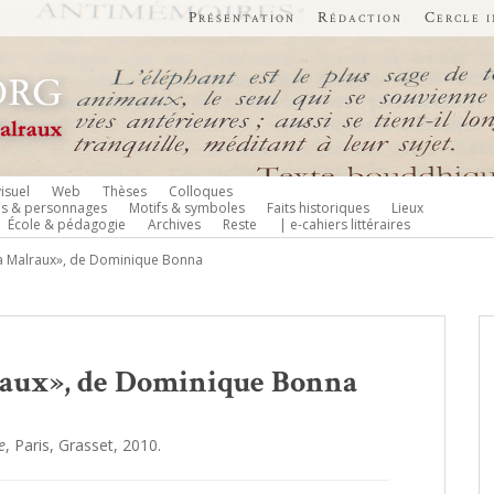
Présentation
Rédaction
Cercle 
isuel
Web
Thèses
Colloques
es & personnages
Motifs & symboles
Faits historiques
Lieux
École & pédagogie
Archives
Reste
| e-cahiers littéraires
a Malraux», de Dominique Bonna
raux», de Dominique Bonna
e
, Paris, Grasset, 2010.