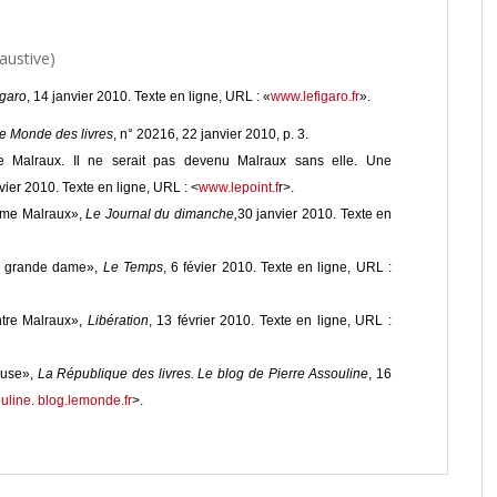
austive)
igaro
, 14 janvier 2010. Texte en ligne, URL : «
www.lefigaro.fr
».
e Monde des livres
, n° 20216, 22 janvier 2010, p. 3.
e Malraux. Il ne serait pas devenu Malraux sans elle. Une
nvier 2010. Texte en ligne, URL : <
www.lepoint.f
r>.
Mme Malraux»,
Le Journal du dimanche,
30 janvier 2010. Texte en
en grande dame»,
Le Temps
, 6 févier 2010. Texte en ligne, URL :
tre Malraux»,
Libération
, 13 février 2010. Texte en ligne, URL :
ouse»,
La République des livres. Le blog de Pierre Assouline
, 16
ouline. blog.lemonde.fr
>.