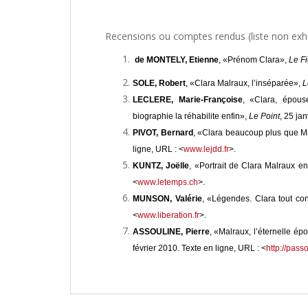
Recensions ou comptes rendus (liste non exh
de MONTELY, Etienne
, «Prénom Clara»,
Le F
SOLE, Robert
, «Clara Malraux, l’inséparée»,
L
LECLERE, Marie-Françoise
, «Clara, épous
biographie la réhabilite enfin»,
Le Point
, 25 ja
PIVOT, Bernard
, «Clara beaucoup plus que 
ligne, URL : <
www.lejdd.fr
>.
KUNTZ, Joëlle
, «Portrait de Clara Malraux 
<
www.letemps.ch
>.
MUNSON, Valérie
, «Légendes. Clara tout con
<
www.liberation.fr
>.
ASSOULINE, Pierre
, «Malraux, l’éternelle ép
février 2010. Texte en ligne, URL : <
http://pass