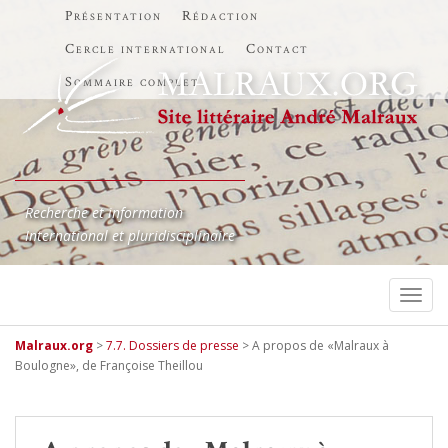
Présentation
Rédaction
Cercle international
Contact
Sommaire complet
Recherche et information
International et pluridisciplinaire
TOGG
Malraux.org
>
7.7. Dossiers de presse
>
A propos de «Malraux à
Boulogne», de Françoise Theillou