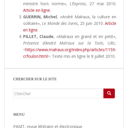
ministre hors norme»,
L’Express
, 27 mai 2010.
Article en ligne
.
GUERRIN, Michel
, «André Malraux, la culture en
solitaire»,
Le Monde des livres
, 25 juin 2010.
Article
en ligne
.
PILLET, Claude
, «Malraux en grand et en petit»,
Présence d’André Malraux sur la Toile
, URL:
<
https://www.malraux.org/index.php/articles/1159-
crfoulon.html
>. Texte mis en ligne le 8 juillet 2010.
CHERCHER SUR LE SITE
Chercher...
MENU
PAMT, revue littéraire et électronique