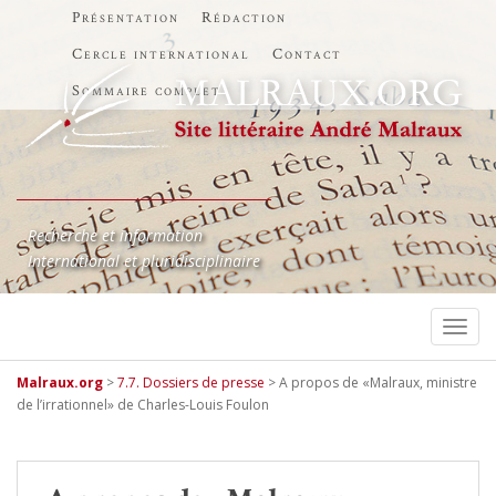
Présentation
Rédaction
Cercle international
Contact
Sommaire complet
Recherche et information
International et pluridisciplinaire
TOGG
Malraux.org
>
7.7. Dossiers de presse
>
A propos de «Malraux, ministre
de l’irrationnel» de Charles-Louis Foulon