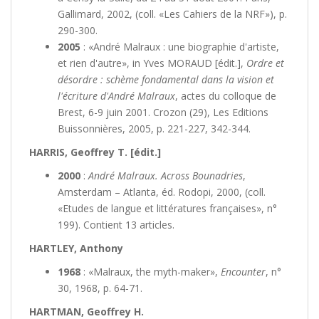
Gallimard, 2002, (coll. «Les Cahiers de la NRF»), p.
290-300.
2005
: «André Malraux : une biographie d'artiste,
et rien d'autre», in Yves MORAUD [édit.],
Ordre et
désordre : schème fondamental dans la vision et
l'écriture d'André Malraux
, actes du colloque de
Brest, 6-9 juin 2001. Crozon (29), Les Editions
Buissonnières, 2005, p. 221-227, 342-344.
HARRIS, Geoffrey T. [édit.]
2000
:
André Malraux. Across Bounadries
,
Amsterdam – Atlanta, éd. Rodopi, 2000, (coll.
«Etudes de langue et littératures françaises», n°
199). Contient 13 articles.
HARTLEY, Anthony
1968
: «Malraux, the myth-maker»,
Encounter
, n°
30, 1968, p. 64-71.
HARTMAN, Geoffrey H.