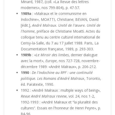
Minard, 1987, (coll. «La Revue des lettres
modernes», nos 799-804), p. 47-57.
1989a
: «Malraux et le communisme en
Indochine», MOATTI, Christiane; BEVAN, David
[édit.],
André Malraux. Unité de l'œuvre. Unité de
l'homme
, préface de Christiane Moatti. Actes du
colloque tenu au centre culturel international de
Cerisy-la-Salle, du 7 au 17 juillet 1988. Paris, La
Documentation française, 1989, p. 293-303.
1989b
: «
Le Miroir des limbes
, dernier dialogue
avec la mort»,
Europe
, nos 727-728, novembre-
décembre 1989: «André Malraux», p. 206-212.
1990
:
De l'Indochine au RPF : une continuité
politique. Les Romans d'André Malraux
, Toronto,
éd. Paratexte, 1990.
1992 : «André Malraux : multiple ways of being»,
Revue André Malraux review
, vol. 24, nos 1-2,
1992-1993 : «André Malraux et “la pluralité des
cultures”. Essais en l'honneur de Henri Peyre», p.
84-96.