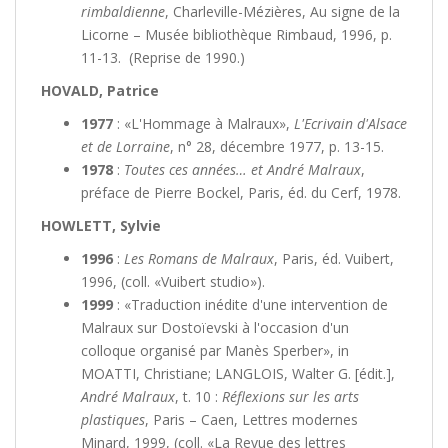
rimbaldienne
, Charleville-Mézières, Au signe de la
Licorne – Musée bibliothèque Rimbaud, 1996, p.
11-13. (Reprise de 1990.)
HOVALD, Patrice
1977
: «L'Hommage à Malraux»,
L'Ecrivain d'Alsace
et de Lorraine
, n° 28, décembre 1977, p. 13-15.
1978
:
Toutes ces années… et André Malraux
,
préface de Pierre Bockel, Paris, éd. du Cerf, 1978.
HOWLETT, Sylvie
1996
:
Les Romans de Malraux
, Paris, éd. Vuibert,
1996, (coll. «Vuibert studio»).
1999
: «Traduction inédite d'une intervention de
Malraux sur Dostoïevski à l'occasion d'un
colloque organisé par Manès Sperber», in
MOATTI, Christiane; LANGLOIS, Walter G. [édit.],
André Malraux
, t. 10 :
Réflexions sur les arts
plastiques
, Paris – Caen, Lettres modernes
Minard, 1999, (coll. «La Revue des lettres