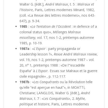
Walter G. [édit.],
André Malraux
, t. 5 :
Malraux et
l'histoire
, Paris, Lettres modernes Minard, 1982,
(coll. «La Revue des lettres modernes», nos 643-
647), p. 9-34.
1985
: «
La Tentation de l'Occident
: in defence of a
colonial status quo»,
Mélanges Malraux
miscellany
, vol. 17, nos 1-2, printemps-automne
1985, p. 10-19.
1987a
: «
L'Espoir
: party propaganda or
Leadership lesson ?»,
Revue André Malraux review
,
vol. 19, nos 1-2, printemps-automne 1987 – vol.
20, n° 1, printemps 1988 : «De l'“escadrille
España” à
L'Espoir.
Essais sur Malraux et la guerre
civile espagnole» , p. 112-117.
1987b
: «
Les Conquérants
ou la Révolution telle
qu'elle “est aperçue en haut”», in MOATTI,
Christiane; LANGLOIS, Walter G. [édit.],
André
Malraux
, t. 7 :
«Les Conquérants»
, 2.
Mythe,
politique et histoire
, Paris, Lettres modernes