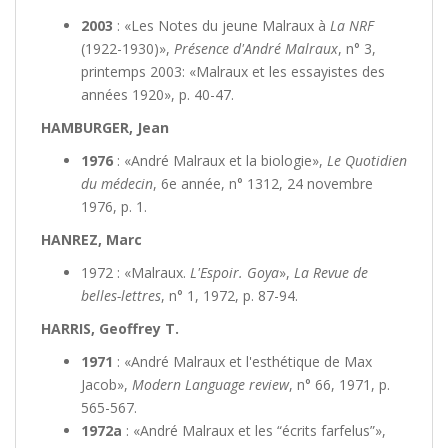
2003
: «Les Notes du jeune Malraux à
La NRF
(1922-1930)»,
Présence d'André Malraux
, n° 3,
printemps 2003: «Malraux et les essayistes des
années 1920», p. 40-47.
HAMBURGER, Jean
1976
: «André Malraux et la biologie»,
Le Quotidien
du médecin
, 6e année, n° 1312, 24 novembre
1976, p. 1.
HANREZ, Marc
1972 : «Malraux.
L'Espoir. Goya
»,
La Revue de
belles-lettres
, n° 1, 1972, p. 87-94.
HARRIS, Geoffrey T.
1971
: «André Malraux et l'esthétique de Max
Jacob»,
Modern Language review
, n° 66, 1971, p.
565-567.
1972a
: «André Malraux et les “écrits farfelus”»,