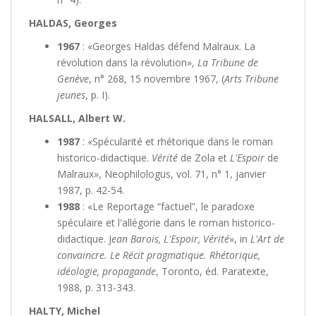
HALDAS, Georges
1967
: «Georges Haldas défend Malraux. La
révolution dans la révolution»,
La Tribune de
Genève
, n° 268, 15 novembre 1967, (
Arts Tribune
jeunes
, p. I).
HALSALL, Albert W.
1987
: «Spécularité et rhétorique dans le roman
historico-didactique.
Vérité
de Zola et
L'Espoir
de
Malraux», Neophilologus, vol. 71, n° 1, janvier
1987, p. 42-54.
1988
: «Le Reportage “factuel”, le paradoxe
spéculaire et l'allégorie dans le roman historico-
didactique. J
ean Barois, L'Espoir, Vérité
», in
L'Art de
convaincre. Le Récit pragmatique. Rhétorique,
idéologie, propagande
, Toronto, éd. Paratexte,
1988, p. 313-343.
HALTY, Michel