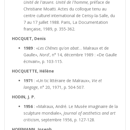
Unité de l'œuvre. Unité de l'homme,
préface de
Christiane Moatti. Actes du colloque tenu au
centre culturel international de Cerisy-la-Salle, du
7 au 17 juillet 1988. Paris, La Documentation
française, 1989, p. 355-362.
HOCQUET, Denis
1989
: «
Les Chênes qu'on abat
… Malraux et de
Gaulle»,
Nord'
, n° 14, décembre 1989 : «De Gaulle
écrivain», p. 103-115.
HOCQUETTE, Hélène
1971
: «Un tic littéraire de Malraux»,
Vie et
langage
, n° 20, 1971, p. 504-507.
HODIN, J. P.
1956
: «Malraux, André. Le Musée imaginaire de la
sculpture mondiale»,
Journal of aesthetics and art
criticism
, septembre 1956, p. 127-128.
HOFFMANN, Joseph