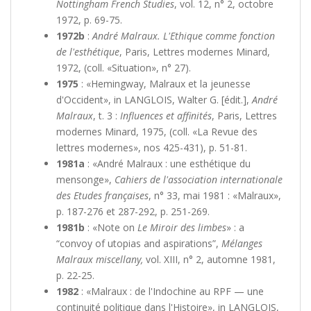
Nottingham French Studies
, vol. 12, n° 2, octobre
1972, p. 69-75.
1972b
:
André Malraux. L'Ethique comme fonction
de l'esthétique
, Paris, Lettres modernes Minard,
1972, (coll. «Situation», n° 27).
1975
: «Hemingway, Malraux et la jeunesse
d'Occident», in LANGLOIS, Walter G. [édit.],
André
Malraux
, t. 3 :
Influences et affinités
, Paris, Lettres
modernes Minard, 1975, (coll. «La Revue des
lettres modernes», nos 425-431), p. 51-81.
1981a
: «André Malraux : une esthétique du
mensonge»,
Cahiers de l'association internationale
des Etudes françaises
, n° 33, mai 1981 : «Malraux»,
p. 187-276 et 287-292, p. 251-269.
1981b
: «Note on
Le Miroir des limbes
» : a
“convoy of utopias and aspirations”,
Mélanges
Malraux miscellany,
vol. XIII, n° 2, automne 1981,
p. 22-25.
1982
: «Malraux : de l'Indochine au RPF — une
continuité politique dans l'Histoire», in LANGLOIS,