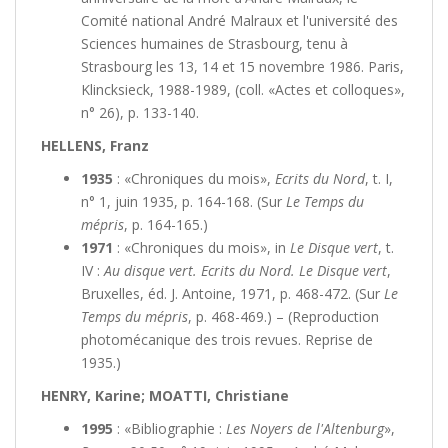
Comité national André Malraux et l'université des
Sciences humaines de Strasbourg, tenu à
Strasbourg les 13, 14 et 15 novembre 1986. Paris,
Klincksieck, 1988-1989, (coll. «Actes et colloques»,
n° 26), p. 133-140.
HELLENS, Franz
1935
: «Chroniques du mois»,
Ecrits du Nord
, t. I,
n° 1, juin 1935, p. 164-168. (Sur
Le Temps du
mépris
, p. 164-165.)
1971
: «Chroniques du mois», in
Le Disque vert
, t.
IV :
Au disque vert. Ecrits du Nord. Le Disque vert
,
Bruxelles, éd. J. Antoine, 1971, p. 468-472. (Sur
Le
Temps du mépris
, p. 468-469.) – (Reproduction
photomécanique des trois revues. Reprise de
1935.)
HENRY, Karine; MOATTI, Christiane
1995
: «Bibliographie :
Les Noyers de l'Altenburg
»,