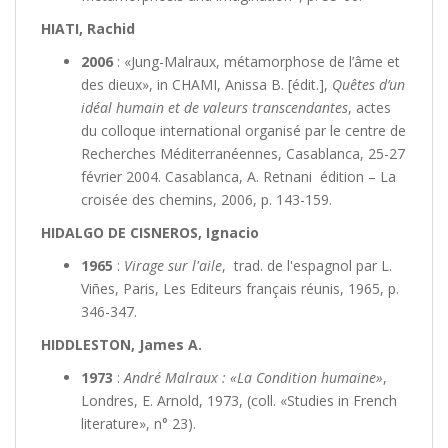
HIATI, Rachid
2006
: «Jung-Malraux, métamorphose de l’âme et
des dieux», in CHAMI, Anissa B. [édit.],
Quêtes d’un
idéal humain et de valeurs transcendantes
, actes
du colloque international organisé par le centre de
Recherches Méditerranéennes, Casablanca, 25-27
février 2004. Casablanca, A. Retnani édition – La
croisée des chemins, 2006, p. 143-159.
HIDALGO DE CISNEROS, Ignacio
1965
:
Virage sur l'aile
, trad. de l'espagnol par L.
Viñes, Paris, Les Editeurs français réunis, 1965, p.
346-347.
HIDDLESTON, James A.
1973
:
André Malraux : «La Condition humaine»
,
Londres, E. Arnold, 1973, (coll. «Studies in French
literature», n° 23).