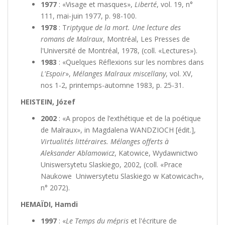
1977
: «Visage et masques»,
Liberté
, vol. 19, n°
111, mai-juin 1977, p. 98-100.
1978
: T
riptyque de la mort. Une lecture des
romans de Malraux
, Montréal, Les Presses de
l'Université de Montréal, 1978, (coll. «Lectures»).
1983
: «Quelques Réflexions sur les nombres dans
L'Espoir
»,
Mélanges Malraux miscellany
, vol. XV,
nos 1-2, printemps-automne 1983, p. 25-31.
HEISTEIN, Józef
2002
: «A propos de l’exthétique et de la poétique
de Malraux», in Magdalena WANDZIOCH [édit.],
Virtualités littéraires. Mélanges offerts à
Aleksander Ablamowicz
, Katowice, Wydawnictwo
Uniswersytetu Slaskiego, 2002, (coll. «Prace
Naukowe Uniwersytetu Slaskiego w Katowicach»,
n° 2072).
HEMAÏDI, Hamdi
1997
: «
Le Temps du mépris
et l'écriture de