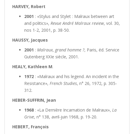
HARVEY, Robert
2001
: «Stylus and Stylet : Malraux between art
and politics»,
Revue André Malraux review
, vol. 30,
nos 1-2, 2001, p. 38-50.
HAUSSY, Jacques
2001
:
Malraux, grand homme ?
, Paris, éd. Service
Gutenberg XXIe siècle, 2001.
HEALY, Kathleen M
.
1972
: «Malraux and his legend. An incident in the
Resistance»,
French Studies
, n° 26, 1972, p. 305-
312.
HEBER-SUFFRIN, Jean
1968
: «La Dernière Incarnation de Malraux»,
La
Grive
, n° 138, avril-juin 1968, p. 19-20.
HEBERT, François