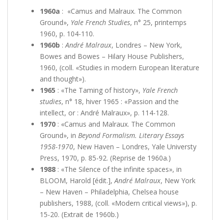
1960a
: «Camus and Malraux. The Common
Ground»,
Yale French Studies
, n° 25, printemps
1960, p. 104-110.
1960b
:
André Malraux
, Londres – New York,
Bowes and Bowes – Hilary House Publishers,
1960, (coll. «Studies in modern European literature
and thought»).
1965
: «The Taming of history»,
Yale French
studies
, n° 18, hiver 1965 : «Passion and the
intellect, or : André Malraux», p. 114-128.
1970
: «Camus and Malraux. The Common
Ground», in
Beyond Formalism. Literary Essays
1958-1970
, New Haven – Londres, Yale Universty
Press, 1970, p. 85-92. (Reprise de 1960a.)
1988
: «The Silence of the infinite spaces», in
BLOOM, Harold [édit.],
André Malraux
, New York
– New Haven – Philadelphia, Chelsea house
publishers, 1988, (coll. «Modern critical views»), p.
15-20. (Extrait de 1960b.)