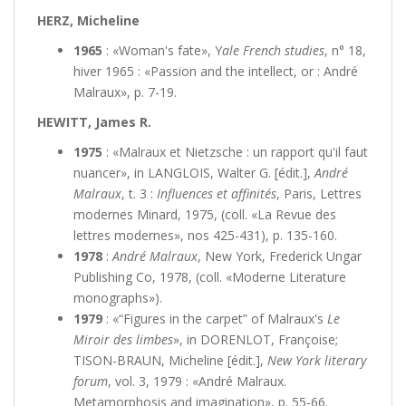
HERZ, Micheline
1965
: «Woman's fate», Y
ale French studies
, n° 18,
hiver 1965 : «Passion and the intellect, or : André
Malraux», p. 7-19.
HEWITT, James R.
1975
: «Malraux et Nietzsche : un rapport qu'il faut
nuancer», in LANGLOIS, Walter G. [édit.],
André
Malraux
, t. 3 :
Influences et affinités
, Paris, Lettres
modernes Minard, 1975, (coll. «La Revue des
lettres modernes», nos 425-431), p. 135-160.
1978
:
André Malraux
, New York, Frederick Ungar
Publishing Co, 1978, (coll. «Moderne Literature
monographs»).
1979
: «“Figures in the carpet” of Malraux's
Le
Miroir des limbes
», in DORENLOT, Françoise;
TISON-BRAUN, Micheline [édit.],
New York literary
forum
, vol. 3, 1979 : «André Malraux.
Metamorphosis and imagination», p. 55-66.