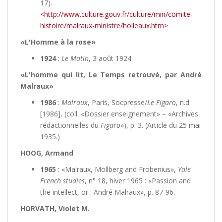
17).
<http://www.culture.gouv.fr/culture/min/comite-
histoire/malraux-ministre/holleaux.htm>
«L'Homme à la rose»
1924
:
Le Matin
, 3 août 1924.
«L'homme qui lit, Le Temps retrouvé, par André
Malraux»
1986
:
Malraux
, Paris, Socpresse/
Le Figaro
, n.d.
[1986], (coll. «Dossier enseignement» – «Archives
rédactionnelles du
Figaro
»), p. 3. (Article du 25 mai
1935.)
HOOG, Armand
1965
: «Malraux, Möllberg and Frobenius»,
Yale
French studies
, n° 18, hiver 1965 : «Passion and
the intellect, or : André Malraux», p. 87-96.
HORVATH, Violet M.