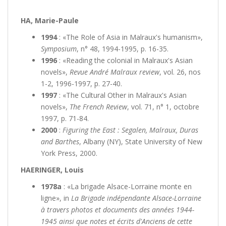
HA, Marie-Paule
1994
: «The Role of Asia in Malraux's humanism»,
Symposium
, n° 48, 1994-1995, p. 16-35.
1996
: «Reading the colonial in Malraux's Asian
novels»,
Revue André Malraux review
, vol. 26, nos
1-2, 1996-1997, p. 27-40.
1997
: «The Cultural Other in Malraux's Asian
novels»,
The French Review
, vol. 71, n° 1, octobre
1997, p. 71-84.
2000
:
Figuring the East : Segalen, Malraux, Duras
and Barthes
, Albany (NY), State University of New
York Press, 2000.
HAERINGER, Louis
1978a
: «La brigade Alsace-Lorraine monte en
ligne», in
La Brigade indépendante Alsace-Lorraine
à travers photos et documents des années 1944-
1945 ainsi que notes et écrits d'Anciens de cette