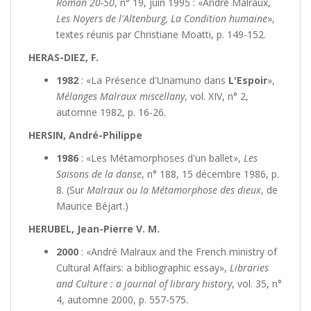
Roman 20-50
, n° 19, juin 1995 : «André Malraux,
Les Noyers de l'Altenburg, La Condition humaine
»,
textes réunis par Christiane Moatti, p. 149-152.
HERAS-DIEZ, F.
1982
: «La Présence d'Unamuno dans
L'Espoir
»,
Mélanges Malraux miscellany
, vol. XIV, n° 2,
automne 1982, p. 16-26.
HERSIN, André-Philippe
1986
: «Les Métamorphoses d'un ballet»,
Les
Saisons de la danse
, n° 188, 15 décembre 1986, p.
8. (Sur
Malraux ou la Métamorphose des dieux
, de
Maurice Béjart.)
HERUBEL, Jean-Pierre V. M.
2000
: «André Malraux and the French ministry of
Cultural Affairs: a bibliographic essay»,
Libraries
and Culture : a journal of library history
, vol. 35, n°
4, automne 2000, p. 557-575.