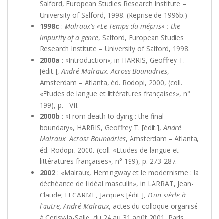
Salford, European Studies Research Institute –
University of Salford, 1998. (Reprise de 1996b.)
1998c
:
Malraux's «Le Temps du mépris» : the
impurity of a genre
, Salford, European Studies
Research Institute – University of Salford, 1998.
2000a
: «Introduction», in HARRIS, Geoffrey T.
[édit.],
André Malraux. Across Bounadries
,
Amsterdam – Atlanta, éd. Rodopi, 2000, (coll.
«Etudes de langue et littératures françaises», n°
199), p. I-VII.
2000b
: «From death to dying : the final
boundary», HARRIS, Geoffrey T. [édit.],
André
Malraux. Across Bounadries
, Amsterdam – Atlanta,
éd. Rodopi, 2000, (coll. «Etudes de langue et
littératures françaises», n° 199), p. 273-287.
2002
: «Malraux, Hemingway et le modernisme : la
déchéance de l'idéal masculin», in LARRAT, Jean-
Claude; LECARME, Jacques [édit.],
D'un siècle à
l'autre, André Malraux
, actes du colloque organisé
à Cerisy-la-Salle, du 24 au 31 août 2001. Paris,