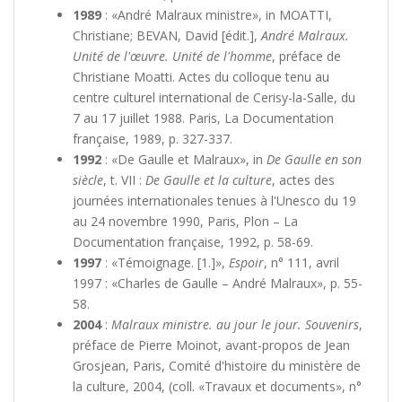
1989
: «André Malraux ministre», in MOATTI,
Christiane; BEVAN, David [édit.],
André Malraux.
Unité de l'œuvre. Unité de l'homme
, préface de
Christiane Moatti. Actes du colloque tenu au
centre culturel international de Cerisy-la-Salle, du
7 au 17 juillet 1988. Paris, La Documentation
française, 1989, p. 327-337.
1992
: «De Gaulle et Malraux», in
De Gaulle en son
siècle
, t. VII :
De Gaulle et la culture
, actes des
journées internationales tenues à l'Unesco du 19
au 24 novembre 1990, Paris, Plon – La
Documentation française, 1992, p. 58-69.
1997
: «Témoignage. [1.]»,
Espoir
, n° 111, avril
1997 : «Charles de Gaulle – André Malraux», p. 55-
58.
2004
:
Malraux ministre. au jour le jour. Souvenirs
,
préface de Pierre Moinot, avant-propos de Jean
Grosjean, Paris, Comité d'histoire du ministère de
la culture, 2004, (coll. «Travaux et documents», n°