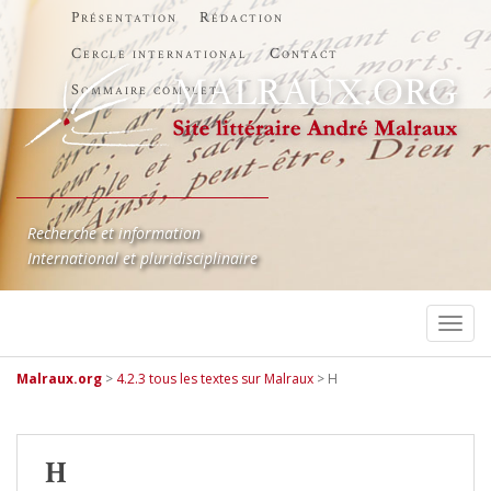
Présentation
Rédaction
Cercle international
Contact
Sommaire complet
Recherche et information
International et pluridisciplinaire
TOGG
Malraux.org
>
4.2.3 tous les textes sur Malraux
>
H
H