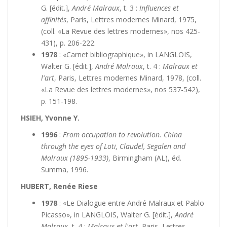
G. [édit.],
André Malraux
, t. 3 :
Influences et
affinités
, Paris, Lettres modernes Minard, 1975,
(coll. «La Revue des lettres modernes», nos 425-
431), p. 206-222.
1978
: «Carnet bibliographique», in LANGLOIS,
Walter G. [édit.],
André Malraux
, t. 4 :
Malraux et
l'art
, Paris, Lettres modernes Minard, 1978, (coll.
«La Revue des lettres modernes», nos 537-542),
p. 151-198.
HSIEH, Yvonne Y.
1996
:
From occupation to revolution. China
through the eyes of Loti, Claudel, Segalen and
Malraux (1895-1933)
, Birmingham (AL), éd.
Summa, 1996.
HUBERT, Renée Riese
1978
: «Le Dialogue entre André Malraux et Pablo
Picasso», in LANGLOIS, Walter G. [édit.],
André
Malraux
, t. 4 :
Malraux et l'art
, Paris, Lettres