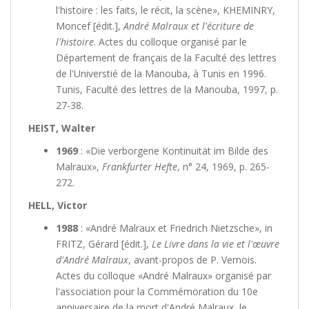
l'histoire : les faits, le récit, la scène», KHEMINRY,
Moncef [édit.],
André Malraux et l'écriture de
l'histoire
. Actes du colloque organisé par le
Département de français de la Faculté des lettres
de l'Universtié de la Manouba, à Tunis en 1996.
Tunis, Faculté des lettres de la Manouba, 1997, p.
27-38.
HEIST, Walter
1969
: «Die verborgene Kontinuität im Bilde des
Malraux»,
Frankfurter Hefte
, n° 24, 1969, p. 265-
272.
HELL, Victor
1988
: «André Malraux et Friedrich Nietzsche», in
FRITZ, Gérard [édit.],
Le Livre dans la vie et l'œuvre
d'André Malraux
, avant-propos de P. Vernois.
Actes du colloque «André Malraux» organisé par
l'association pour la Commémoration du 10e
anniversaire de la mort d'André Malraux, le