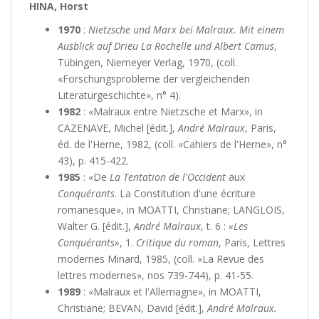
HINA, Horst
1970
:
Nietzsche und Marx bei Malraux. Mit einem
Ausblick auf Drieu La Rochelle und Albert Camus
,
Tübingen, Niemeyer Verlag, 1970, (coll.
«Forschungsprobleme der vergleichenden
Literaturgeschichte», n° 4).
1982
: «Malraux entre Nietzsche et Marx», in
CAZENAVE, Michel [édit.],
André Malraux
, Paris,
éd. de l'Herne, 1982, (coll. «Cahiers de l'Herne», n°
43), p. 415-422.
1985
: «De
La Tentation de l'Occident
aux
Conquérants
. La Constitution d'une écriture
romanesque», in MOATTI, Christiane; LANGLOIS,
Walter G. [édit.],
André Malraux
, t. 6 :
«Les
Conquérants»
, 1.
Critique du roman
, Paris, Lettres
modernes Minard, 1985, (coll. «La Revue des
lettres modernes», nos 739-744), p. 41-55.
1989
: «Malraux et l'Allemagne», in MOATTI,
Christiane; BEVAN, David [édit.],
André Malraux.