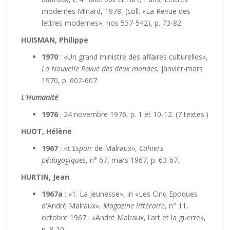
modernes Minard, 1978, (coll. «La Revue des
lettres modernes», nos 537-542), p. 73-82.
HUISMAN, Philippe
1970
: «Un grand ministre des affaires culturelles»,
La Nouvelle Revue des deux mondes
, janvier-mars
1970, p. 602-607.
L'Humanité
1976
: 24 novembre 1976, p. 1 et 10-12. (7 textes.)
HUOT, Hélène
1967
: «
L'Espoir
de Malraux»,
Cahiers
pédagogiques
, n° 67, mars 1967, p. 63-67.
HURTIN, Jean
1967a
: «1. La Jeunesse», in «Les Cinq Epoques
d'André Malraux»,
Magazine littéraire
, n° 11,
octobre 1967 : «André Malraux, l'art et la guerre»,
p. 8-10.