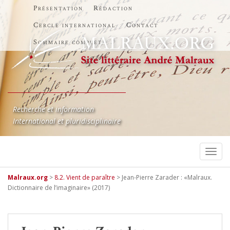
Présentation
Rédaction
Cercle international
Contact
Sommaire complet
Recherche et information
International et pluridisciplinaire
TOGG
Malraux.org
>
8.2. Vient de paraître
>
Jean-Pierre Zarader : «Malraux.
Dictionnaire de l’imaginaire» (2017)