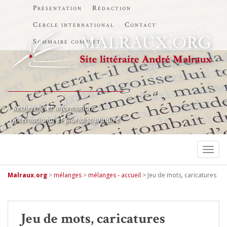
Présentation
Rédaction
Cercle international
Contact
Sommaire complet
Recherche et information
International et pluridisciplinaire
TOGG
Malraux.org
>
mélanges
>
mélanges - accueil
>
Jeu de mots, caricatures
Jeu de mots, caricatures