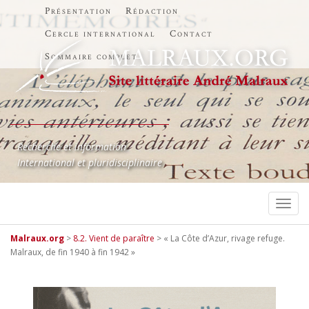
Présentation
Rédaction
Cercle international
Contact
Sommaire complet
Recherche et information
International et pluridisciplinaire
TOGG
Malraux.org
>
8.2. Vient de paraître
>
« La Côte d’Azur, rivage refuge.
Malraux, de fin 1940 à fin 1942 »