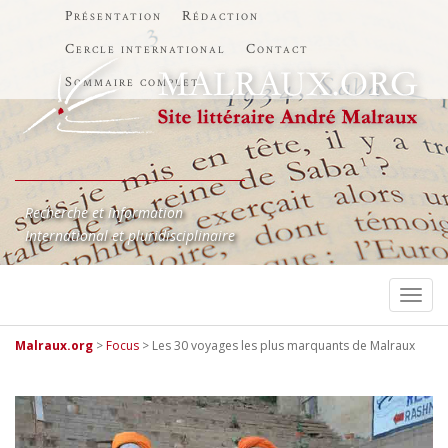
Présentation
Rédaction
Cercle international
Contact
Sommaire complet
Recherche et information
International et pluridisciplinaire
TOGG
Malraux.org
>
Focus
>
Les 30 voyages les plus marquants de Malraux