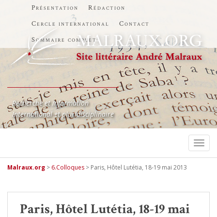
Présentation
Rédaction
Cercle international
Contact
Sommaire complet
Recherche et information
International et pluridisciplinaire
TOGG
Malraux.org
>
6.Colloques
>
Paris, Hôtel Lutétia, 18-19 mai 2013
Paris, Hôtel Lutétia, 18-19 mai