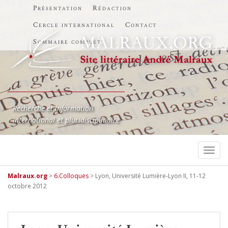
Présentation
Rédaction
Cercle international
Contact
Sommaire complet
Recherche et information
International et pluridisciplinaire
TOGG
Malraux.org
>
6.Colloques
>
Lyon, Université Lumière-Lyon II, 11-12
octobre 2012