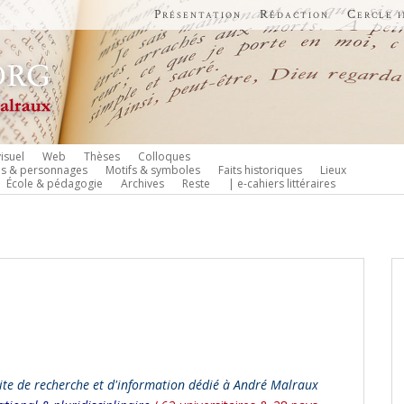
Présentation
Rédaction
Cercle 
isuel
Web
Thèses
Colloques
es & personnages
Motifs & symboles
Faits historiques
Lieux
École & pédagogie
Archives
Reste
| e-cahiers littéraires
ite de recherche et d'information dédié à André Malraux