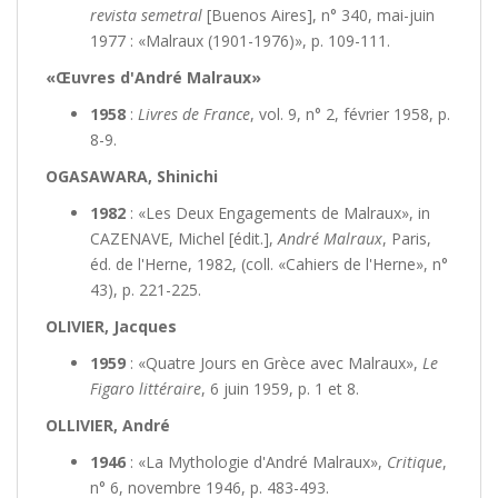
revista semetral
[Buenos Aires], n° 340, mai-juin
1977 : «Malraux (1901-1976)», p. 109-111.
«Œuvres d'André Malraux»
1958
:
Livres de France
, vol. 9, n° 2, février 1958, p.
8-9.
OGASAWARA, Shinichi
1982
: «Les Deux Engagements de Malraux», in
CAZENAVE, Michel [édit.],
André Malraux
, Paris,
éd. de l'Herne, 1982, (coll. «Cahiers de l'Herne», n°
43), p. 221-225.
OLIVIER, Jacques
1959
: «Quatre Jours en Grèce avec Malraux»,
Le
Figaro littéraire
, 6 juin 1959, p. 1 et 8.
OLLIVIER, André
1946
: «La Mythologie d'André Malraux»,
Critique
,
n° 6, novembre 1946, p. 483-493.