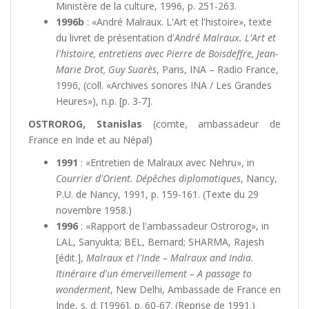
Ministère de la culture, 1996, p. 251-263.
1996b
: «André Malraux. L'Art et l'histoire», texte
du livret de présentation d'
André Malraux. L'Art et
l'histoire, entretiens avec Pierre de Boisdeffre, Jean-
Marie Drot, Guy Suarès
, Paris, INA – Radio France,
1996, (coll. «Archives sonores INA / Les Grandes
Heures»), n.p. [p. 3-7].
OSTROROG, Stanislas
(comte, ambassadeur de
France en Inde et au Népal)
1991
: «Entretien de Malraux avec Nehru», in
Courrier d'Orient. Dépêches diplomatiques
, Nancy,
P.U. de Nancy, 1991, p. 159-161. (Texte du 29
novembre 1958.)
1996
: «Rapport de l'ambassadeur Ostrorog», in
LAL, Sanyukta; BEL, Bernard; SHARMA, Rajesh
[édit.],
Malraux et l'Inde – Malraux and India.
Itinéraire d'un émerveillement – A passage to
wonderment
, New Delhi, Ambassade de France en
Inde, s. d. [1996], p. 60-67. (Reprise de 1991.)