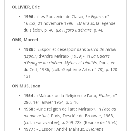
OLLIVIER, Eric
1996
: «Les Souvenirs de Clara»,
Le Figaro
, n°
16252, 21 novembre 1996 : «Malraux, la légende
du siècle», p. 40, (
Le Figaro littéraire
, p. 4).
OMS, Marcel
1986
: «Espoir et désespoir dans
Sierra de Teruel
(Espoir)
d'André Malraux (1939)», in
La Guerre
d'Espagne au cinéma. Mythes et réalités
, Paris, éd.
du Cerf, 1986, (coll. «Septième Art», n° 78), p. 120-
131.
ONIMUS, Jean
1954
: «Malraux ou la Religion de l'art»,
Etudes
, n°
280, 1er janvier 1954, p. 3-16.
1968
: «Une religion de l'art : Malraux», in
Face au
monde actuel
, Paris, Desclée de Brouwer, 1968,
(coll. «Foi vivante»), p. 209-223. (Reprise de 1954.)
1977
: «L'Espoir : André Malraux,
L'Homme