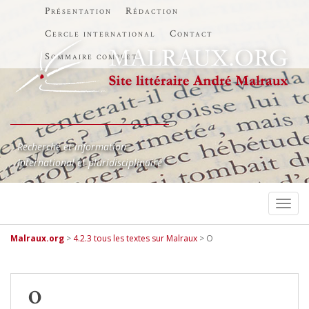
Présentation
Rédaction
Cercle international
Contact
Sommaire complet
Recherche et information
International et pluridisciplinaire
TOGG
Malraux.org
>
4.2.3 tous les textes sur Malraux
>
O
O