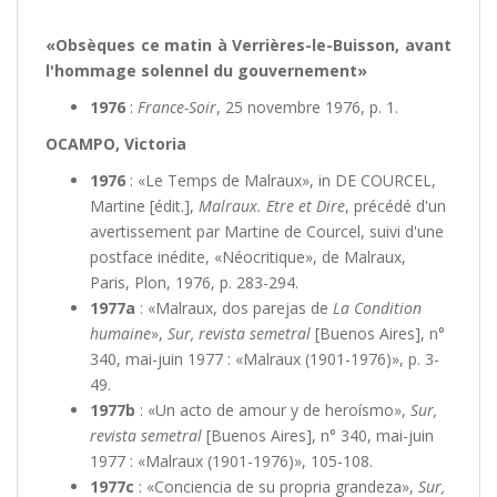
«Obsèques ce matin à Verrières-le-Buisson, avant
l'hommage solennel du gouvernement»
1976
:
France-Soir
, 25 novembre 1976, p. 1.
OCAMPO, Victoria
1976
: «Le Temps de Malraux», in DE COURCEL,
Martine [édit.],
Malraux. Etre et Dire
, précédé d'un
avertissement par Martine de Courcel, suivi d'une
postface inédite, «Néocritique», de Malraux,
Paris, Plon, 1976, p. 283-294.
1977a
: «Malraux, dos parejas de
La Condition
humaine
»,
Sur, revista semetral
[Buenos Aires], n°
340, mai-juin 1977 : «Malraux (1901-1976)», p. 3-
49.
1977b
: «Un acto de amour y de heroísmo»,
Sur,
revista semetral
[Buenos Aires], n° 340, mai-juin
1977 : «Malraux (1901-1976)», 105-108.
1977c
: «Conciencia de su propria grandeza»,
Sur,