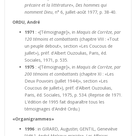
précaire et la littérature
»,
Des hommes qui
nomment Dieu
, n° 6, juillet-août 1977, p. 38-40.
ORDU, André
1971
: «[Témoignage]», in
Maquis de Corrèze, par
120 témoins et combattants
(chapitre VIII : «Tout
un peuple debout», section «Les Coucous de
juillet»), préf. d'Albert Ouzoulias, Paris, éd.
Sociales, 1971, p. 535.
1975
: «[Témoignage]», in
Maquis de Corrèze, par
200 témoins et combattants
(chapitre XI : «Les
Deux Pouvoirs (juillet 1944)», section «Les
Coucous de juillet»), préf. d'Albert Ouzoulias,
Paris, éd. Sociales, 1975, p. 534. (Reprise de 1971.
L'édition de 1995 fait disparaître tous les
témoignages d'André Ordu.)
«Organigrammes»
1996
: in GIRARD, Augustin; GENTIL, Geneviève
[édit.],
André Malraux ministre. Les Affaires