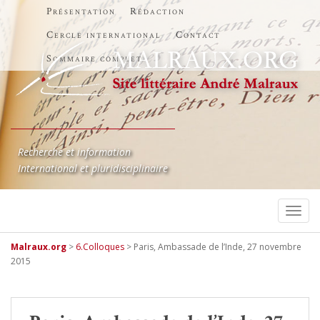
Présentation
Rédaction
Cercle international
Contact
Sommaire complet
Recherche et information
International et pluridisciplinaire
TOGG
Malraux.org
>
6.Colloques
>
Paris, Ambassade de l’Inde, 27 novembre
2015