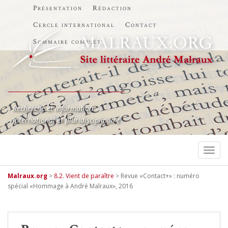
Présentation
Rédaction
Cercle international
Contact
Sommaire complet
Recherche et information
International et pluridisciplinaire
TOGG
Malraux.org
>
8.2. Vient de paraître
>
Revue «Contact+» : numéro
spécial «Hommage à André Malraux», 2016