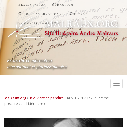
Présentation
Rédaction
Cercle international
Contact
Sommaire complet
Recherche et information
International et pluridisciplinaire
TOGG
Malraux.org
>
8.2. Vient de paraître
>
RLM 16, 2023 : « L’Homme
précaire et la Littérature »