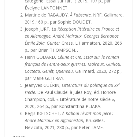
catégorie “Essai sur l'art ”) 2019, 107 p., par
Évelyne LANTONNET.
Martine de RABAUDY,
À
l'absente,
NRF, Gallimard,
2019,160 p., par Sophie DOUDET.
Joseph JURT,
La Réception littéraire en France et
en Allemagne. André Malraux, Georges Bernanos,
Émile Zola, Günter
Grass, L'Harmattan, 2020, 266
p., par Brian THOMPSON. .
Henri GODARD,
Céline et Cie. Essai sur le roman
français de l'entre-deux guerres. Malraux, Guillou,
Cocteau, Genêt, Queneau
, Gallimard, 2020, 272 p.,
par Marie GEFFRAY.
e
Jeanyves GUÉRIN,
Littérature du politique au xx
siècle
. De Paul Claudel à Jules Roy, éd.
Honoré
Champion, coll. « Littérature de notre siècle »,
2020, 264 p., par Konstanttina PLIAKA.
Régis KŒTSCHET,
À Kaboul rêvait mon père :
André Malraux en Afghanistan
, Bruxelles,
Nevicata, 2021, 280 p., par Peter TAME.