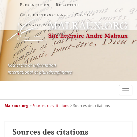
Présentation
Rédaction
Cercle international
Contact
Sommaire complet
Recherche et information
International et pluridisciplinaire
TOGG
Malraux.org
>
Sources des citations
>
Sources des citations
Sources des citations