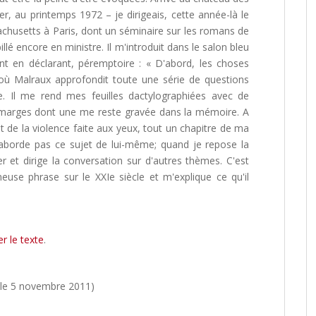
er, au printemps 1972 – je dirigeais, cette année-là le
chusetts à Paris, dont un séminaire sur les romans de
illé encore en ministre. Il m'introduit dans le salon bleu
t en déclarant, péremptoire : « D'abord, les choses
où Malraux approfondit toute une série de questions
. Il me rend mes feuilles dactylographiées avec de
s marges dont une me reste gravée dans la mémoire. A
 de la violence faite aux yeux, tout un chapitre de ma
 n'aborde pas ce sujet de lui-même; quand je repose la
er et dirige la conversation sur d'autres thèmes. C'est
euse phrase sur le XXIe siècle et m'explique ce qu'il
r le texte
.
 le 5 novembre 2011)