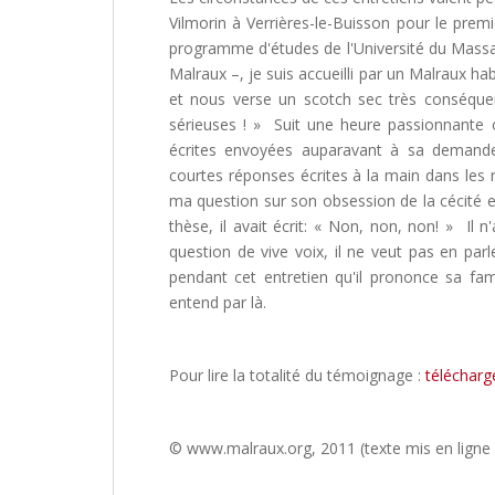
Vilmorin à Verrières-le-Buisson pour le premi
programme d'études de l'Université du Massa
Malraux –, je suis accueilli par un Malraux hab
et nous verse un scotch sec très conséquen
sérieuses ! » Suit une heure passionnante 
écrites envoyées auparavant à sa demande
courtes réponses écrites à la main dans le
ma question sur son obsession de la cécité et
thèse, il avait écrit: « Non, non, non! » Il
question de vive voix, il ne veut pas en parl
pendant cet entretien qu'il prononce sa fam
entend par là.
Pour lire la totalité du témoignage :
télécharge
© www.malraux.org, 2011 (texte mis en ligne