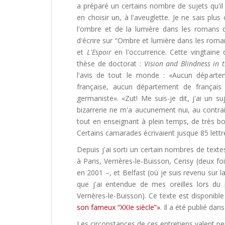
a préparé un certains nombre de sujets qu'il 
en choisir un, à l'aveuglette. Je ne sais plus
l'ombre et de la lumière dans les romans de
d'écrire sur “Ombre et lumière dans les rom
et
L'Espoir
en l'occurrence. Cette vingtaine
thèse de doctorat :
Vision and Blindness in 
l'avis de tout le monde : «Aucun départ
française, aucun département de français
germaniste». «Zut! Me suis-je dit, j'ai un su
bizarrerie ne m'a aucunement nui, au contrai
tout en enseignant à plein temps, de très b
Certains camarades écrivaient jusque 85 lettr
Depuis j'ai sorti un certain nombres de texte
à Paris, Verrières-le-Buisson, Cerisy (deux fo
en 2001 –, et Belfast (où je suis revenu sur 
que j'ai entendue de mes oreilles lors du 
Verrières-le-Buisson). Ce texte est disponible
son fameux “XXIe siècle”»
. Il a été publié dan
Les circonstances de ces entretiens valent pe