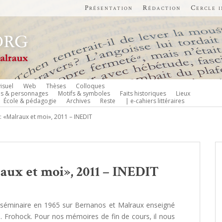
Présentation
Rédaction
Cercle 
isuel
Web
Thèses
Colloques
es & personnages
Motifs & symboles
Faits historiques
Lieux
École & pédagogie
Archives
Reste
| e-cahiers littéraires
 «Malraux et moi», 2011 – INEDIT
ux et moi», 2011 – INEDIT
n séminaire en 1965 sur Bernanos et Malraux enseigné
B. Frohock. Pour nos mémoires de fin de cours, il nous