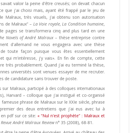
savait valoir la peine d'être creusés; on devait chacun
 ce que j'ai choisi mais, ayant été frappé par le jeu de
 Malraux, très visuels, j'ai obtenu son autorisation
ans de Malraux” –
La Voie royale, La Condition humaine
,
 de pages se transformera cinq and plus tard en une
the Novels of André Malraux
– thèse entreprise contre
ement d'allemand ne vous engagera avec une thèse
 de toute façon puisque vous êtes essentiellement
jet qui m'intéresse, j'y vais». En fin de compte, cette
re très probablement. Quand j'ai eu terminé la thèse,
onnes universités sont venues essayer de me recruter.
es de candidature sans trouver de poste.
s sur Malraux, participé à des colloques internationaux
is), Harvard – colloque que j'ai instigué et co-organisé
la fameuse phrase de Malraux sur le XXIe siècle, phrase
premier des deux entretiens que j'ai eus avec lui à
 en pdf sur ce site:
« “Nul n'est prophète” : Malraux et
s
Revue André Malraux Review
n° 35 (2008), 68-81.
ut-être la peine d'être évoquées. Arrivé au château des