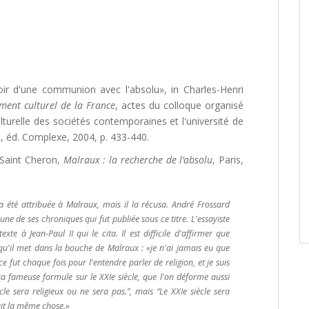
r d'une communion avec l'absolu», in Charles-Henri
ment culturel de la France
, actes du colloque organisé
turelle des sociétés contemporaines et l'université de
s, éd. Complexe, 2004, p. 433-440.
 Saint Cheron,
Malraux : la recherche de l’absolu
, Paris,
a été attribuée à Malraux, mais il la récusa. André Frossard
e de ses chroniques qui fut publiée sous ce titre. L'essayiste
e à Jean-Paul II qui le cita. Il est difficile d'affirmer que
 qu'il met dans la bouche de Malraux : «je n'ai jamais eu que
ce fut chaque fois pour l'entendre parler de religion, et je suis
r sa fameuse formule sur le XXIe siècle, que l'on déforme aussi
ècle sera religieux ou ne sera pas.”, mais “Le XXIe siècle sera
ait la même chose.
»