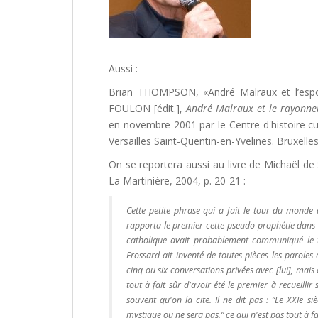
Aussi :
Brian THOMPSON, «André Malraux et l’espoi
FOULON [édit.],
André Malraux et le rayonne
en novembre 2001 par le Centre d'histoire cul
Versailles Saint-Quentin-en-Yvelines. Bruxelle
On se reportera aussi au livre de Michaël de
La Martinière, 2004, p. 20-21 :
Cette petite phrase qui a fait le tour du monde 
rapporta le premier cette pseudo-prophétie dans un
catholique avait probablement communiqué le text
Frossard ait inventé de toutes pièces les paroles
cinq ou six conversations privées avec [lui], mais 
tout à fait sûr d'avoir été le premier à recueilli
souvent qu'on la cite. Il ne dit pas : “Le XXIe si
mystique ou ne sera pas.” ce qui n'est pas tout à f