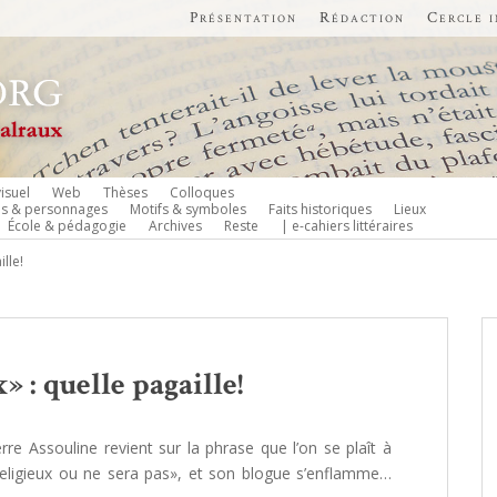
Présentation
Rédaction
Cercle 
isuel
Web
Thèses
Colloques
es & personnages
Motifs & symboles
Faits historiques
Lieux
École & pédagogie
Archives
Reste
| e-cahiers littéraires
ille!
» : quelle pagaille!
erre Assouline revient sur la phrase que l’on se plaît à
 religieux ou ne sera pas», et son blogue s’enflamme…