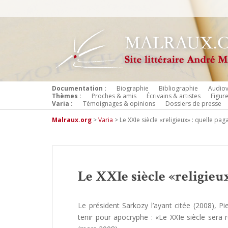
Documentation :
Biographie
Bibliographie
Audiov
Thèmes :
Proches & amis
Écrivains & artistes
Figur
Varia :
Témoignages & opinions
Dossiers de presse
Malraux.org
>
Varia
>
Le XXIe siècle «religieux» : quelle paga
Le XXIe siècle «religieux
Le président Sarkozy l’ayant citée (2008), Pi
tenir pour apocryphe : «Le XXIe siècle sera