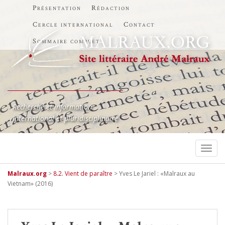
Présentation
Rédaction
Cercle international
Contact
Sommaire complet
Recherche et information
International et pluridisciplinaire
TOGG
Malraux.org
>
8.2. Vient de paraître
>
Yves Le Jariel : «Malraux au
Vietnam» (2016)