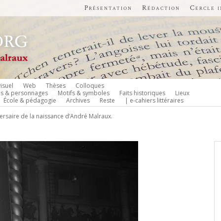
Présentation
Rédaction
Cercle 
isuel
Web
Thèses
Colloques
es & personnages
Motifs & symboles
Faits historiques
Lieux
École & pédagogie
Archives
Reste
| e-cahiers littéraires
ersaire de la naissance d’André Malraux.