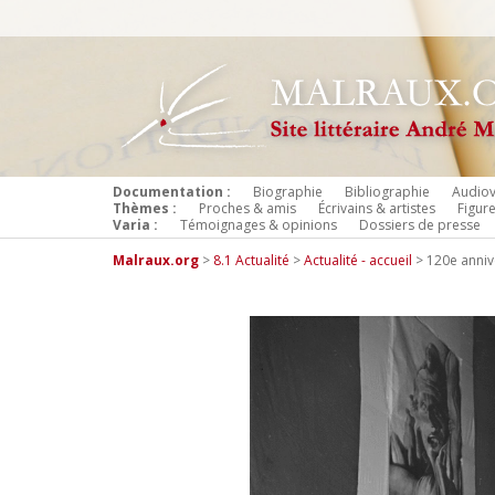
Documentation :
Biographie
Bibliographie
Audiov
Thèmes :
Proches & amis
Écrivains & artistes
Figur
Varia :
Témoignages & opinions
Dossiers de presse
Malraux.org
>
8.1 Actualité
>
Actualité - accueil
>
120e anniv