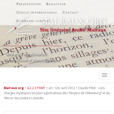
Présentation
Rédaction
Cercle international
Contact
Sommaire complet
Recherche et information
International et pluridisciplinaire
TOGG
Malraux.org
>
4.2.2.3 PAMT
>
art. 126, avril 2012 • Claude Pillet : «Les
charges mystiques les plus significatives des “Noyers de l’Altenburg“ et du
“Miroir des limbes”» (Inédit)