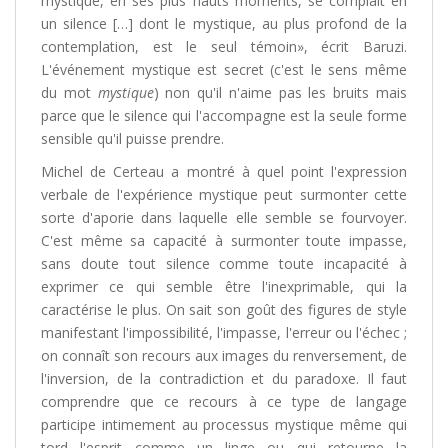
mystique, en ses plus hauts moments, se complaît en
un silence […] dont le mystique, au plus profond de la
contemplation, est le seul témoin», écrit Baruzi.
L'événement mystique est secret (c'est le sens même
du mot
mystique
) non qu'il n'aime pas les bruits mais
parce que le silence qui l'accompagne est la seule forme
sensible qu'il puisse prendre.
Michel de Certeau a montré à quel point l'expression
verbale de l'expérience mystique peut surmonter cette
sorte d'aporie dans laquelle elle semble se fourvoyer.
C'est même sa capacité à surmonter toute impasse,
sans doute tout silence comme toute incapacité à
exprimer ce qui semble être l'inexprimable, qui la
caractérise le plus. On sait son goût des figures de style
manifestant l'impossibilité, l'impasse, l'erreur ou l'échec ;
on connaît son recours aux images du renversement, de
l'inversion, de la contradiction et du paradoxe. Il faut
comprendre que ce recours à ce type de langage
participe intimement au processus mystique même qui
tord l'esprit comme un linge ou qui retourne la