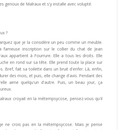
es genoux de Malraux et s'y installe avec volupté.
ux ?
marquez que je la considère un peu comme un meuble.
la fameuse inscription sur le collier du chat de Jean
ux appartient à Fourrure. Elle a tous les droits. Elle
ouche en rond sur sa tête. Elle prend toute la place sur
os. Bref, fait sa toilette dans un bruit d'enfer. Là, enfin,
 durer des mois, et puis, elle change d'avis. Pendant des
'elle aime quelqu'un d'autre. Puis, un beau jour, ça
ureux.
alraux croyait en la métempsycose, pensez-vous qu'il
, je ne crois pas en la métempsycose. Mais je pense