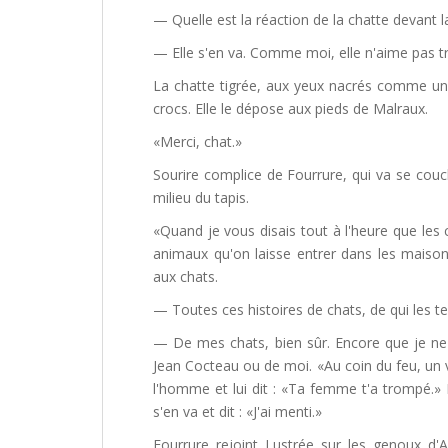
— Quelle est la réaction de la chatte devant l
— Elle s'en va. Comme moi, elle n'aime pas tro
La chatte tigrée, aux yeux nacrés comme une 
crocs. Elle le dépose aux pieds de Malraux.
«Merci, chat.»
Sourire complice de Fourrure, qui va se couc
milieu du tapis.
«Quand je vous disais tout à l'heure que les 
animaux qu'on laisse entrer dans les maisons
aux chats.
— Toutes ces histoires de chats, de qui les t
— De mes chats, bien sûr. Encore que je ne s
Jean Cocteau ou de moi. «Au coin du feu, un v
l'homme et lui dit : «Ta femme t'a trompé.» 
s'en va et dit : «J'ai menti.»
Fourrure rejoint Lustrée sur les genoux d'A