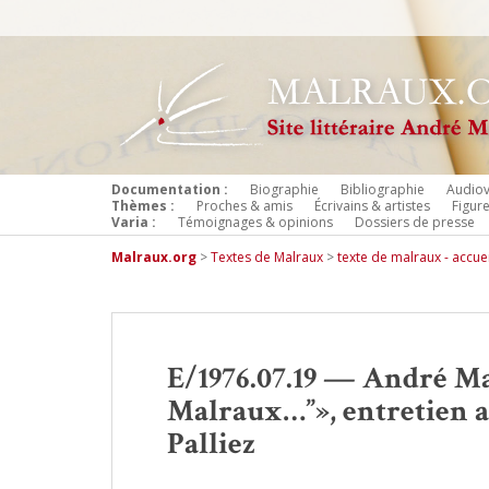
Documentation :
Biographie
Bibliographie
Audiov
Thèmes :
Proches & amis
Écrivains & artistes
Figur
Varia :
Témoignages & opinions
Dossiers de presse
Malraux.org
>
Textes de Malraux
>
texte de malraux - accuei
E/1976.07.19 — André Malr
Malraux…”», entretien a
Palliez