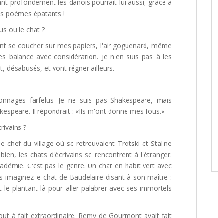
t profondément les danois pourrait lui aussi, grâce à
des poèmes épatants !
us ou le chat ?
nt se coucher sur mes papiers, l'air goguenard, même
 les balance avec considération. Je n'en suis pas à les
nt, désabusés, et vont régner ailleurs.
nages farfelus. Je ne suis pas Shakespeare, mais
espeare. Il répondrait : «Ils m'ont donné mes fous.»
rivains ?
e chef du village où se retrouvaient Trotski et Staline
 bien, les chats d'écrivains se rencontrent à l'étranger.
démie. C'est pas le genre. Un chat en habit vert avec
s imaginez le chat de Baudelaire disant à son maître :
t le plantant là pour aller palabrer avec ses immortels
tout à fait extraordinaire. Remy de Gourmont avait fait