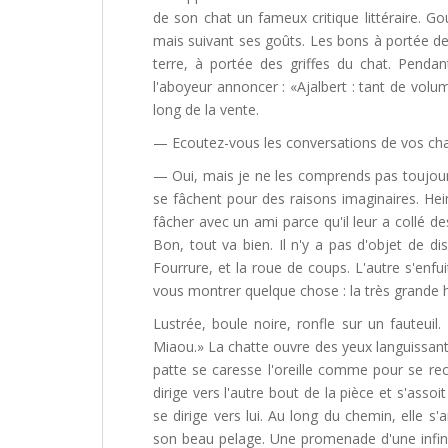
de son chat un fameux critique littéraire. Go
mais suivant ses goûts. Les bons à portée de
terre, à portée des griffes du chat. Pendan
l'aboyeur annoncer : «Ajalbert : tant de volu
long de la vente.
— Ecoutez-vous les conversations de vos cha
— Oui, mais je ne les comprends pas toujours,
se fâchent pour des raisons imaginaires. Hein
fâcher avec un ami parce qu'il leur a collé d
Bon, tout va bien. Il n'y a pas d'objet de di
Fourrure, et la roue de coups. L'autre s'enfu
vous montrer quelque chose : la très grande
Lustrée, boule noire, ronfle sur un fauteuil. 
Miaou.» La chatte ouvre des yeux languissants
patte se caresse l'oreille comme pour se recoi
dirige vers l'autre bout de la pièce et s'assoi
se dirige vers lui. Au long du chemin, elle s'
son beau pelage. Une promenade d'une infin