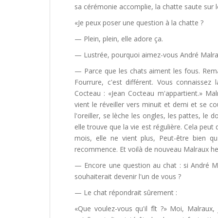
sa cérémonie accomplie, la chatte saute sur l
«Je peux poser une question à la chatte ?
— Plein, plein, elle adore ça.
— Lustrée, pourquoi aimez-vous André Malra
— Parce que les chats aiment les fous. Re
Fourrure, c'est différent. Vous connaissez 
Cocteau : «Jean Cocteau m'appartient.» Malra
vient le réveiller vers minuit et demi et se c
l'oreiller, se lèche les ongles, les pattes, le d
elle trouve que la vie est régulière. Cela peut
mois, elle ne vient plus, Peut-être bien qu
recommence. Et voilà de nouveau Malraux he
— Encore une question au chat : si André M
souhaiterait devenir l'un de vous ?
— Le chat répondrait sûrement :
«Que voulez-vous qu'il fît ?» Moi, Malraux