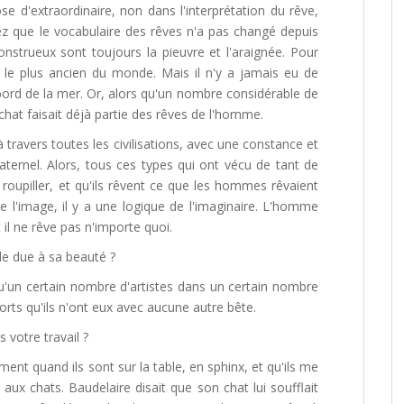
ose d'extraordinaire, non dans l'interprétation du rêve,
z que le vocabulaire des rêves n'a pas changé depuis
strueux sont toujours la pieuvre et l'araignée. Pour
nt le plus ancien du monde. Mais il n'y a jamais eu de
bord de la mer. Or, alors qu'un nombre considérable de
 chat faisait déjà partie des rêves de l'homme.
travers toutes les civilisations, avec une constance et
ternel. Alors, tous ces types qui ont vécu de tant de
à roupiller, et qu'ils rêvent ce que les hommes rêvaient
de l'image, il y a une logique de l'imaginaire. L'homme
 il ne rêve pas n'importe quoi.
le due à sa beauté ?
qu'un certain nombre d'artistes dans un certain nombre
ports qu'ils n'ont eux avec aucune autre bête.
 votre travail ?
ent quand ils sont sur la table, en sphinx, et qu'ils me
 aux chats. Baudelaire disait que son chat lui soufflait