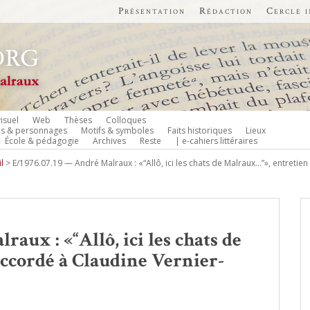
Présentation
Rédaction
Cercle 
isuel
Web
Thèses
Colloques
es & personnages
Motifs & symboles
Faits historiques
Lieux
École & pédagogie
Archives
Reste
| e-cahiers littéraires
l
>
E/1976.07.19 — André Malraux : «“Allô, ici les chats de Malraux…”», entretien
aux : «“Allô, ici les chats de
ccordé à Claudine Vernier-