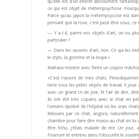
qu'elle est d'un intérêt absolument fantastiq
ce qui est objet de métempsychose. Pourquoi
Parce qu'au Japon la métempsycose est dans 
pensant que la rose, c'est peut-être vous, c
— Y a-t-il, parmi vos objets d'art, un ou pl
particulier ?
— Dans les œuvres d'art, non. Ce qui les intér
le stylo, la gomme et la loupe.»
Malraux montre avec fierté un crayon mâchouil
«C'est l'œuvre de mes chats. Périodiquemen
terre tous les petits objets de travail. Il jou
avec un grand cri de joie. Et l'air de dire, d
Ils ont été très copains avec le chat en pe
l'univers ripoliné de l'hôpital où les vrais cha
éblouies par ce chat, angora, naturellement
chambre pour faire dire miaou au chat en lui a
être fichu, j'étais malade de rire. Un jour
Fourrure et entrevu dans l'obscurité le sourire