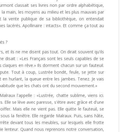
urmont classait ses livres non par ordre alphabétique,
 la main, les moyens au milieu et les plus mauvais par
t la vente publique de sa bibliothèque, on entendait
mes lacérés. Apollinaire : intacts». Et comme ça tout au
ts ?
 et ils ne me disent pas tout. On dirait souvent qu'ils
e disait : «Les Français sont les seuls capables de se
es claques en rêve.» Ils dorment chacun sur un fauteuil.
spute. Tout à coup, Lustrée bondit, feule, se jette sur
it en hurlant, la queue entre les jambes. Tenez. Je vais
 habitude que les chats ont du second mouvement.»
Malraux l'appelle : «Lustrée, chatte sublime, viens ici.
. Elle se lève avec paresse, s'étire avec grâce et d'une
ffer. Mais elle ne vient pas. Elle quitte le fauteuil, se
t sous la fenêtre. Elle regarde Malraux. Puis, sans hâte,
arrête devant tous les meubles, sur lesquels elle frotte
ie lenteur. Quand nous reprenons notre conversation,