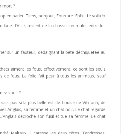
a mort ?
p en parler. Tiens, bonjour, Fourrure. Enfin, te voilà !»
lune d'Asie, revient de la chasse, un mulot entre les
her sur un fauteuil, dédaignant la bête déchiquetée au
chats aiment les fous, effectivement, ce sont les seuls
 de fous. La folie fait peur à tous les animaux, sauf
enez-vous ?
ais pas si la plus belle est de Louise de Vilmorin, de
ieil Anglais, sa femme et un chat noir. Le chat regarde
L'Anglais décroche son fusil et tue sa femme. Le chat
ndré Malraux. Il caresse les deux têtes. Tendresses.