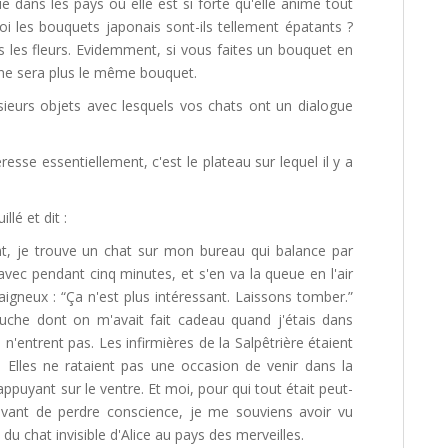
ue dans les pays où elle est si forte qu'elle anime tout
 les bouquets japonais sont-ils tellement épatants ?
les fleurs. Evidemment, si vous faites un bouquet en
e ne sera plus le même bouquet.
usieurs objets avec lesquels vos chats ont un dialogue
esse essentiellement, c'est le plateau sur lequel il y a
lé et dit :
t, je trouve un chat sur mon bureau qui balance par
e avec pendant cinq minutes, et s'en va la queue en l'air
édaigneux : “Ça n'est plus intéressant. Laissons tomber.”
luche dont on m'avait fait cadeau quand j'étais dans
ts n'entrent pas. Les infirmières de la Salpêtrière étaient
. Elles ne rataient pas une occasion de venir dans la
ppuyant sur le ventre. Et moi, pour qui tout était peut-
, avant de perdre conscience, je me souviens avoir vu
 du chat invisible d'Alice au pays des merveilles.