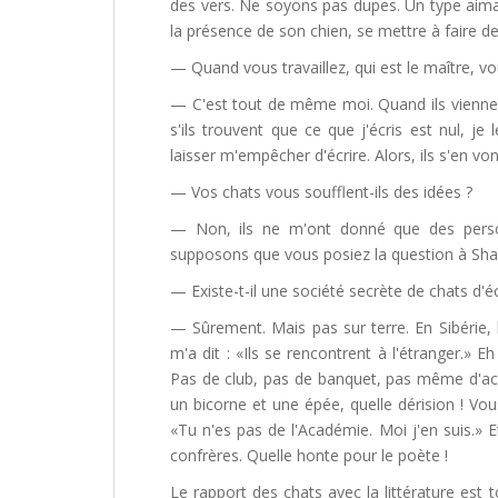
des vers. Ne soyons pas dupes. Un type aiman
la présence de son chien, se mettre à faire 
— Quand vous travaillez, qui est le maître, vo
— C'est tout de même moi. Quand ils vienne
s'ils trouvent que ce que j'écris est nul, je
laisser m'empêcher d'écrire. Alors, ils s'en vo
— Vos chats vous soufflent-ils des idées ?
— Non, ils ne m'ont donné que des person
supposons que vous posiez la question à Shak
— Existe-t-il une société secrète de chats d'éc
— Sûrement. Mais pas sur terre. En Sibérie, l
m'a dit : «Ils se rencontrent à l'étranger.» Eh
Pas de club, pas de banquet, pas même d'aca
un bicorne et une épée, quelle dérision ! Vou
«Tu n'es pas de l'Académie. Moi j'en suis.» E
confrères. Quelle honte pour le poète !
Le rapport des chats avec la littérature est 