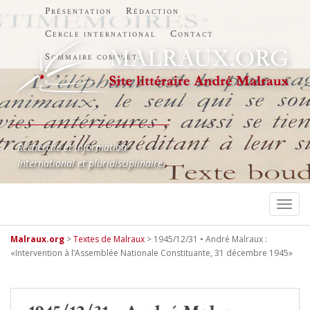
Présentation
Rédaction
Cercle international
Contact
Sommaire complet
Recherche et information
International et pluridisciplinaire
TOGG
Malraux.org
>
Textes de Malraux
>
1945/12/31 • André Malraux :
«Intervention à l’Assemblée Nationale Constituante, 31 décembre 1945»