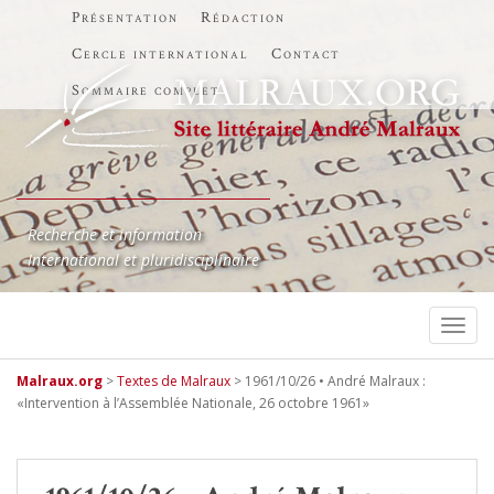
Présentation
Rédaction
Cercle international
Contact
Sommaire complet
Recherche et information
International et pluridisciplinaire
TOGG
Malraux.org
>
Textes de Malraux
>
1961/10/26 • André Malraux :
«Intervention à l’Assemblée Nationale, 26 octobre 1961»