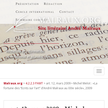
Présentation
Rédaction
Cercle international
Contact
Sommaire complet
Recherche et information
International et pluridisciplinaire
TOGG
Malraux.org
>
4.2.2.3 PAMT
>
art. 12, mars 2009 • Michel Melot : «La
fortune des “Ecrits sur l’art” d’André Malraux au XXIe siècle», 2009