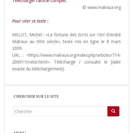
Télécharger l’article complet.
© www.malraux.org
Pour citer ce texte :
MELOT, Michel : «La fortune des
Ecrits sur l'art
d'André
Malraux au XXIe siècle», texte mis en ligne le 8 mars
2009.
URL : <https://www.malraux.org/index.php/articles/714-
200911melot.html>. Téléchargé / consulté le [date
exacte du téléchargement].
CHERCHER SUR LE SITE
Chercher...