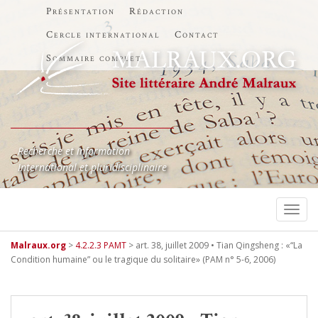
Présentation
Rédaction
Cercle international
Contact
Sommaire complet
Recherche et information
International et pluridisciplinaire
TOGG
Malraux.org
>
4.2.2.3 PAMT
>
art. 38, juillet 2009 • Tian Qingsheng : «“La
Condition humaine” ou le tragique du solitaire» (PAM n° 5-6, 2006)