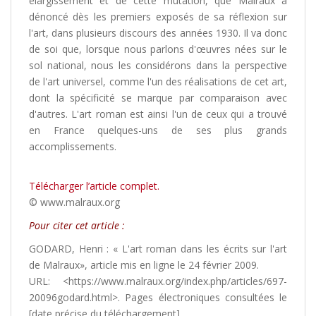
élargissement et de cette mutation, que Malraux a
dénoncé dès les premiers exposés de sa réflexion sur
l'art, dans plusieurs discours des années 1930. Il va donc
de soi que, lorsque nous parlons d'œuvres nées sur le
sol national, nous les considérons dans la perspective
de l'art universel, comme l'un des réalisations de cet art,
dont la spécificité se marque par comparaison avec
d'autres. L'art roman est ainsi l'un de ceux qui a trouvé
en France quelques-uns de ses plus grands
accomplissements.
Télécharger l’article complet.
© www.malraux.org
Pour citer cet article :
GODARD, Henri : « L'art roman dans les écrits sur l'art
de Malraux», article mis en ligne le 24 février 2009.
URL: <https://www.malraux.org/index.php/articles/697-
20096godard.html>. Pages électroniques consultées le
[date précise du téléchargement].