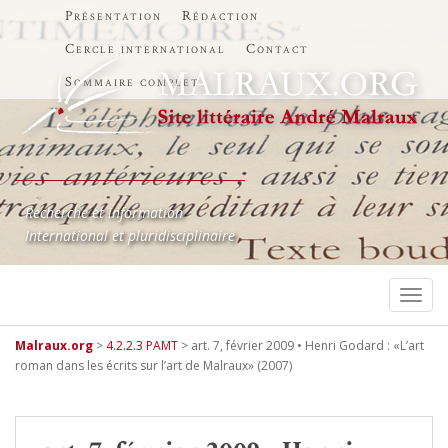
Présentation
Rédaction
Cercle international
Contact
Sommaire complet
Recherche et information
International et pluridisciplinaire
TOGG
Malraux.org
>
4.2.2.3 PAMT
>
art. 7, février 2009 • Henri Godard : «L’art
roman dans les écrits sur l’art de Malraux» (2007)