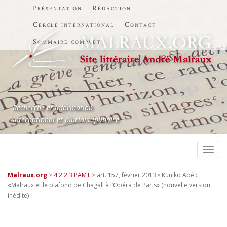
Présentation
Rédaction
Cercle international
Contact
Sommaire complet
Recherche et information
International et pluridisciplinaire
TOGG
Malraux.org
>
4.2.2.3 PAMT
>
art. 157, février 2013 • Kuniko Abé :
«Malraux et le plafond de Chagall à l’Opéra de Paris» (nouvelle version
inédite)