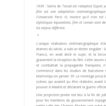
1939 :
Sierra de Teruel
est rebaptisé
Espoir
pa
film est une adaptation cinématographique
l'Université Paris III, montre qu'il n'en e
stylistiques équivalents, film et roman sont d
les enjeux diffèrent.
*
L'unique réalisation cinématographique d'
drames du siècle, a subi un destin singulier : l
Franco, en avait dicté le sujet, et la Sec
gravement la réception du film. Cette œuvre 
et combattait la propagande franquiste, n'
commencé dans les studios de Barcelone s
interrompu en janvier 39. Le montage posa bie
scènes qui avaient pu être réalisées avant l
pouvoir à Madrid et déclarant la guerre offici
Une projection privée eut lieu à la fin de j
pour les membres du gouvernement espagnol
petite salle des Champs Elysées une autre e