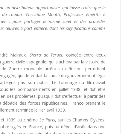
r un distributeur opportuniste, qui laisse croire que le
 du roman. Christiane Moatti, Professeur émérite à
st rien : pour partager le même sujet et des procédés
eux œuvres à part entière, dont les significations comme
André Malraux,
Sierra de Teruel
, coincée entre deux
a guerre civile espagnole, qui s'acheva par la victoire de
onde Guerre mondiale arrêta sa diffusion, perturbant
engagée, qui défendait la cause du gouvernement légal
atteignit pas son public. Le tournage du film avait
ous les bombardements en juillet 1938, et dut être
n des problèmes, puisqu'il dut s'effectuer à partir des
a débâcle des forces républicaines, Franco prenant le
ellement terminée le 1er avril 1939.
uillet 1939 au cinéma
Le Paris
, sur les Champs Elysées,
 réfugiés en France, puis au début d'août dans une
nfin « la semaine suivante dans le cinéma des grands