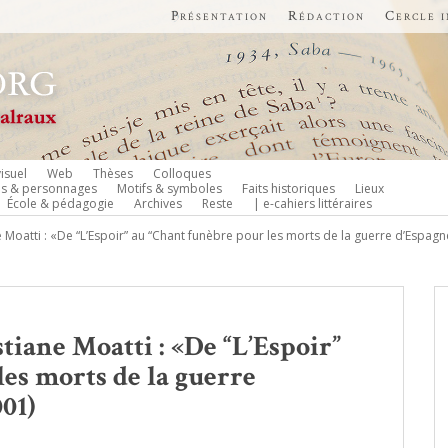
Présentation
Rédaction
Cercle 
isuel
Web
Thèses
Colloques
es & personnages
Motifs & symboles
Faits historiques
Lieux
École & pédagogie
Archives
Reste
| e-cahiers littéraires
ane Moatti : «De “L’Espoir” au “Chant funèbre pour les morts de la guerre d’Espagn
istiane Moatti : «De “L’Espoir”
es morts de la guerre
01)