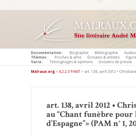
Documentation :
Biographie
Bibliographie
Audiov
Thèmes :
Proches & amis
Écrivains & artistes
Figur
Varia :
Témoignages & opinions
Dossiers de presse
Malraux.org
>
4.2.2.3 PAMT
>
art. 138, avril 2012 • Christi
art. 138, avril 2012 • Chr
au “Chant funèbre pour l
d’Espagne”» (PAM n° 1, 20