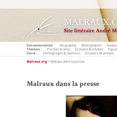
Documentation :
Biographie
Bibliographie
Audiov
Thèmes :
Proches & amis
Écrivains & artistes
Figur
Varia :
Témoignages & opinions
Dossiers de presse
Malraux.org
>
Malraux dans la presse
Malraux dans la presse