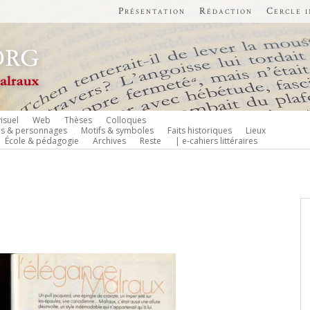
Présentation
Rédaction
Cercle 
isuel
Web
Thèses
Colloques
es & personnages
Motifs & symboles
Faits historiques
Lieux
École & pédagogie
Archives
Reste
| e-cahiers littéraires