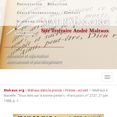
Présentation
Rédaction
Cercle international
Contact
Sommaire complet
Recherche et information
International et pluridisciplinaire
TOGG
Malraux.org
>
Malraux dans la presse
>
Presse - accueil
>
«Malraux à
Marielle : “Vous êtes sur la bonne pente”», «Paris Jour», n° 2727, 21 juin
1968, p. 1.