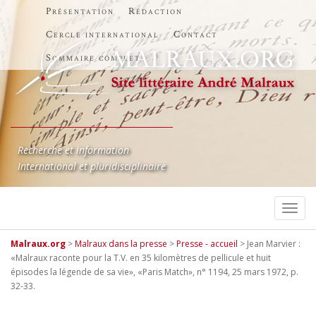
Présentation
Rédaction
Cercle international
Contact
Sommaire complet
Recherche et information
International et pluridisciplinaire
TOGG
Malraux.org
>
Malraux dans la presse
>
Presse - accueil
>
Jean Marvier :
«Malraux raconte pour la T.V. en 35 kilomètres de pellicule et huit
épisodes la légende de sa vie», «Paris Match», n° 1194, 25 mars 1972, p.
32-33.