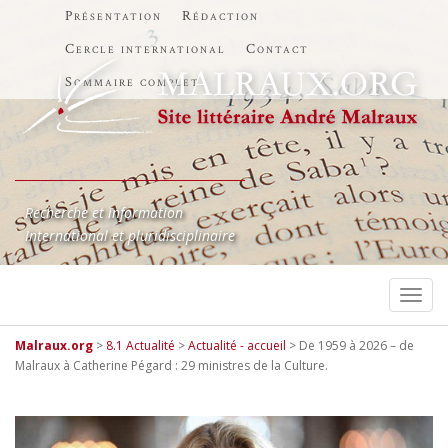
Présentation
Rédaction
Cercle international
Contact
Sommaire complet
Recherche et information
International et pluridisciplinaire
TOGG
Malraux.org
>
8.1 Actualité
>
Actualité - accueil
>
De 1959 à 2026 – de
Malraux à Catherine Pégard : 29 ministres de la Culture.